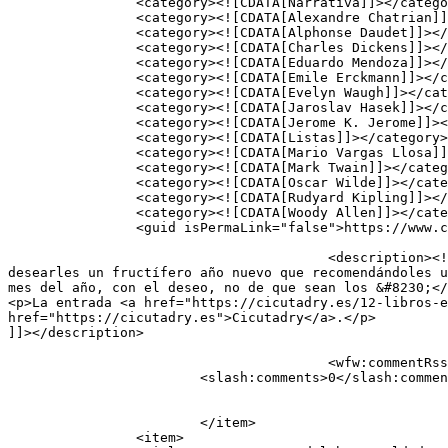
		<category><![CDATA[Narrativa]]></category>

		<category><![CDATA[Alexandre Chatrian]]></category>

		<category><![CDATA[Alphonse Daudet]]></category>

		<category><![CDATA[Charles Dickens]]></category>

		<category><![CDATA[Eduardo Mendoza]]></category>

		<category><![CDATA[Emile Erckmann]]></category>

		<category><![CDATA[Evelyn Waugh]]></category>

		<category><![CDATA[Jaroslav Hasek]]></category>

		<category><![CDATA[Jerome K. Jerome]]></category>

		<category><![CDATA[Listas]]></category>

		<category><![CDATA[Mario Vargas Llosa]]></category>

		<category><![CDATA[Mark Twain]]></category>

		<category><![CDATA[Oscar Wilde]]></category>

		<category><![CDATA[Rudyard Kipling]]></category>

		<category><![CDATA[Woody Allen]]></category>

		<guid isPermaLink="false">https://www.cicutadry.es/?p=10043</guid>

					<description><![CDATA[<p>Como no podía ser de otro modo, no se nos ocurre una forma mejor de felicitarles las navidades y 
desearles un fructífero año nuevo que recomendándoles u
mes del año, con el deseo, no de que sean los &#8230;</
<p>La entrada <a href="https://cicutadry.es/12-libros-e
href="https://cicutadry.es">Cicutadry</a>.</p>

]]></description>

					<wfw:commentRss>https://cicutadry.es/12-libros-empezar-nuevo-ano-optimismo/feed/</wfw:commentRss>

			<slash:comments>0</slash:comments>

			</item>

		<item>
