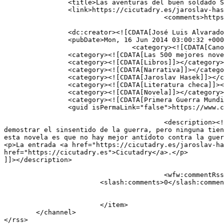
		<title>Las aventuras del buen soldado Svejk. Jaroslav Hasek</title>

		<link>https://cicutadry.es/jaroslav-hasek/</link>

					<comments>https://cicutadry.es/jaroslav-hasek/#respond</comments>

		<dc:creator><![CDATA[José Luis Alvarado]]></dc:creator>

		<pubDate>Mon, 16 Jun 2014 03:00:32 +0000</pubDate>

				<category><![CDATA[Canon de la narrativa universal del siglo XX]]></category>

		<category><![CDATA[Las 500 mejores novelas del siglo XX]]></category>

		<category><![CDATA[Libros]]></category>

		<category><![CDATA[Narrativa]]></category>

		<category><![CDATA[Jaroslav Hasek]]></category>

		<category><![CDATA[Literatura checa]]></category>

		<category><![CDATA[Novela]]></category>

		<category><![CDATA[Primera Guerra Mundial]]></category>

		<guid isPermaLink="false">https://www.cicutadry.es/?p=3643</guid>

					<description><![CDATA[<p>¿Quién dijo que la guerra no puede ser divertida? He leído profundas novelas bélicas que tratan de 
demostrar el sinsentido de la guerra, pero ninguna tien
esta novela es que no hay mejor antídoto contra la guer
<p>La entrada <a href="https://cicutadry.es/jaroslav-ha
href="https://cicutadry.es">Cicutadry</a>.</p>

]]></description>

					<wfw:commentRss>https://cicutadry.es/jaroslav-hasek/feed/</wfw:commentRss>

			<slash:comments>0</slash:comments>

			</item>

	</channel>
