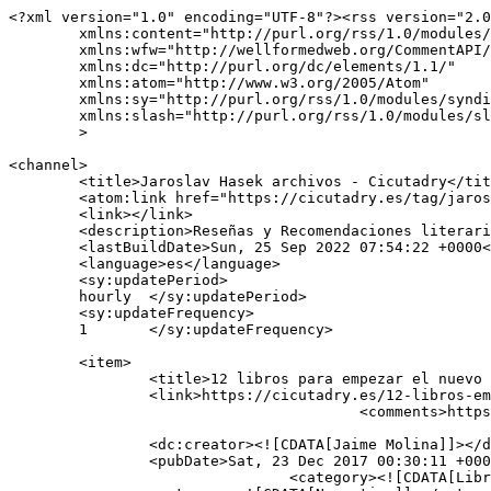
<?xml version="1.0" encoding="UTF-8"?><rss version="2.0
	xmlns:content="http://purl.org/rss/1.0/modules/content/"

	xmlns:wfw="http://wellformedweb.org/CommentAPI/"

	xmlns:dc="http://purl.org/dc/elements/1.1/"

	xmlns:atom="http://www.w3.org/2005/Atom"

	xmlns:sy="http://purl.org/rss/1.0/modules/syndication/"

	xmlns:slash="http://purl.org/rss/1.0/modules/slash/"

	>

<channel>

	<title>Jaroslav Hasek archivos - Cicutadry</title>

	<atom:link href="https://cicutadry.es/tag/jaroslav-hasek/feed/" rel="self" type="application/rss+xml" />

	<link></link>

	<description>Reseñas y Recomendaciones literarias, cinematográficas y musicales</description>

	<lastBuildDate>Sun, 25 Sep 2022 07:54:22 +0000</lastBuildDate>

	<language>es</language>

	<sy:updatePeriod>

	hourly	</sy:updatePeriod>

	<sy:updateFrequency>

	1	</sy:updateFrequency>

	<item>

		<title>12 libros para empezar el nuevo año con optimismo</title>

		<link>https://cicutadry.es/12-libros-empezar-nuevo-ano-optimismo/</link>

					<comments>https://cicutadry.es/12-libros-empezar-nuevo-ano-optimismo/#respond</comments>

		<dc:creator><![CDATA[Jaime Molina]]></dc:creator>

		<pubDate>Sat, 23 Dec 2017 00:30:11 +0000</pubDate>

				<category><![CDATA[Libros]]></category>
