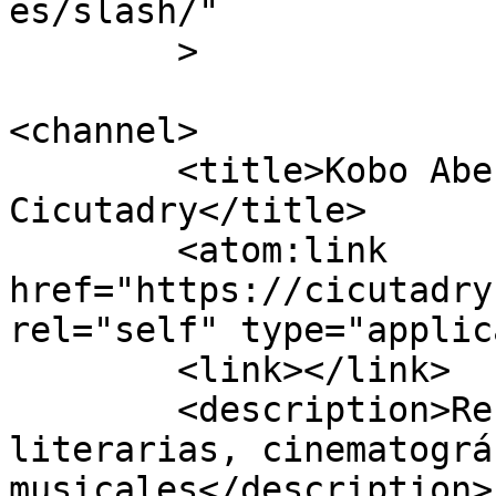
es/slash/"

	>

<channel>

	<title>Kobo Abe archivos - 
Cicutadry</title>

	<atom:link 
href="https://cicutadry
rel="self" type="applic
	<link></link>

	<description>Reseñas y Recomendaciones 
literarias, cinematográ
musicales</description>
