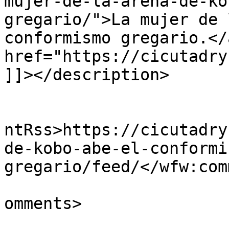
mujer-de-la-arena-de-ko
gregario/">La mujer de 
conformismo gregario.</
href="https://cicutadry
]]></description>

					<wf
ntRss>https://cicutadry
de-kobo-abe-el-conformi
gregario/feed/</wfw:com
			<slash:comments>0</slash
omments>
