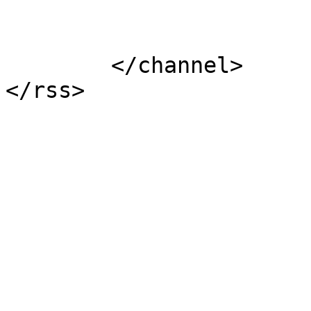
			</item>
	</channel>
