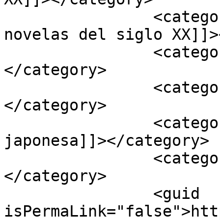
		<category><![CDATA[Las 500 mejores 
novelas del siglo XX]]>
		<category><![CDATA[Narrativa]]>
</category>

		<category><![CDATA[Kobo Abe]]>
</category>

		<category><![CDATA[Literatura 
japonesa]]></category>

		<category><![CDATA[Novela]]>
</category>

		<guid 
isPermaLink="false">htt