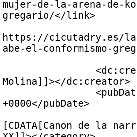
mujer-de-la-arena-de-ko
gregario/</link>

					<co
https://cicutadry.es/la
abe-el-conformismo-greg
		<dc:creator><![CDATA[Jaime 
Molina]]></dc:creator>

		<pubDate>Tue, 01 Feb 2022 17:53:47 
+0000</pubDate>

				<catego
[CDATA[Canon de la narr
XX]]></category>
