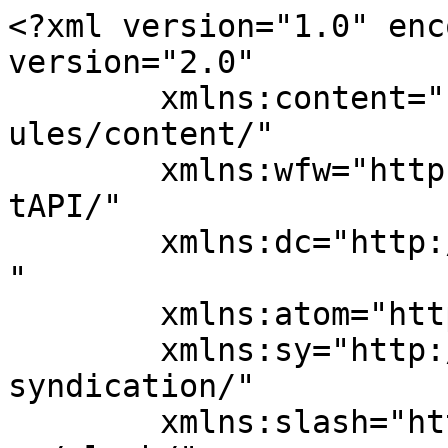
<?xml version="1.0" enc
version="2.0"

	xmlns:content="http://purl.org/rss/1.0/mod
ules/content/"

	xmlns:wfw="http://wellformedweb.org/Commen
tAPI/"

	xmlns:dc="http://purl.org/dc/elements/1.1/
"

	xmlns:atom="http://www.w3.org/2005/Atom"

	xmlns:sy="http://purl.org/rss/1.0/modules/
syndication/"

	xmlns:slash="http://purl.org/rss/1.0/modul