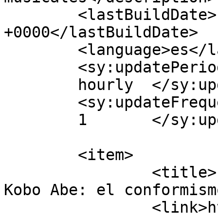
	<lastBuildDate>Fri, 04 Feb 2022 15:18:35 
+0000</lastBuildDate>

	<language>es</language>

	<sy:updatePeriod>

	hourly	</sy:updatePeriod>

	<sy:updateFrequency>

	1	</sy:updateFrequency>

	<item>

		<title>La mujer de la arena, de 
Kobo Abe: el conformism
		<link>https://cicutadry.es/la-