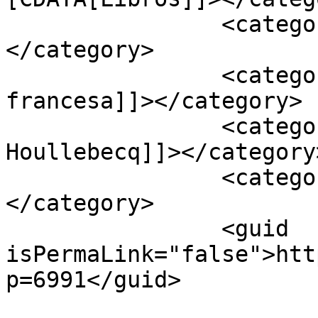
		<category><![CDATA[Narrativa]]>
</category>

		<category><![CDATA[Literatura 
francesa]]></category>

		<category><![CDATA[Michel 
Houllebecq]]></category>
		<category><![CDATA[Novela]]>
</category>

		<guid 
isPermaLink="false">htt
p=6991</guid>
