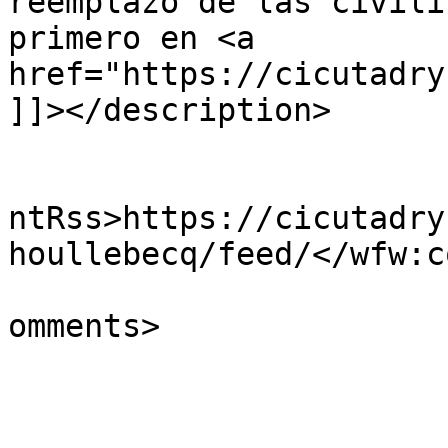
reemplazo de las civili
primero en <a 
href="https://cicutadry
]]></description>

					<wf
ntRss>https://cicutadry
houllebecq/feed/</wfw:c
			<slash:comments>0</slash
omments>

			</item>