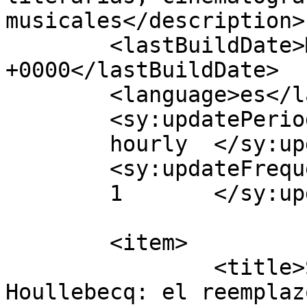
musicales</description>

	<lastBuildDate>Mon, 05 Jun 2017 07:55:09 
+0000</lastBuildDate>

	<language>es</language>

	<sy:updatePeriod>

	hourly	</sy:updatePeriod>

	<sy:updateFrequency>

	1	</sy:updateFrequency>

	<item>

		<title>Sumisión. Michel 
Houllebecq: el reemplaz