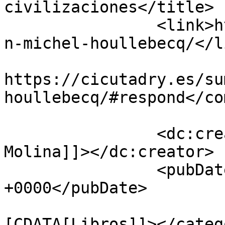
civilizaciones</title>

		<link>https://cicutadry.es/sumisio
n-michel-houllebecq/</li
					<co
https://cicutadry.es/su
houllebecq/#respond</co
		<dc:creator><![CDATA[Jaime 
Molina]]></dc:creator>

		<pubDate>Wed, 30 Mar 2016 00:30:09 
+0000</pubDate>

				<catego
[CDATA[Libros]]></catego