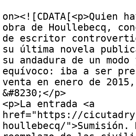
					<de
on><![CDATA[<p>Quien ha
obra de Houllebecq, con
de escritor controverti
su última novela public
su andadura de un modo 
equívoco: iba a ser pre
venta en enero de 2015,
&#8230;</p>

<p>La entrada <a 
href="https://cicutadry
houllebecq/">Sumisión. 