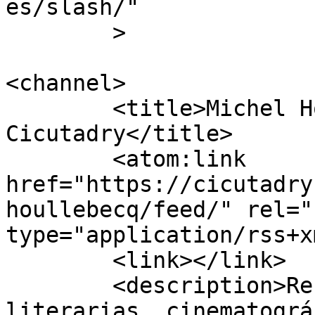
es/slash/"

	>

<channel>

	<title>Michel Houllebecq archivos - 
Cicutadry</title>

	<atom:link 
href="https://cicutadry
houllebecq/feed/" rel="
type="application/rss+x
	<link></link>

	<description>Reseñas y Recomendaciones 
literarias, cinematográ