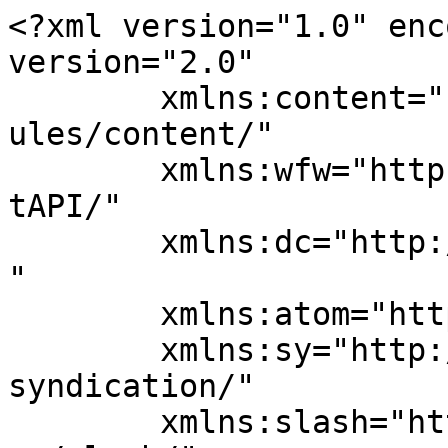
<?xml version="1.0" enc
version="2.0"

	xmlns:content="http://purl.org/rss/1.0/mod
ules/content/"

	xmlns:wfw="http://wellformedweb.org/Commen
tAPI/"

	xmlns:dc="http://purl.org/dc/elements/1.1/
"

	xmlns:atom="http://www.w3.org/2005/Atom"

	xmlns:sy="http://purl.org/rss/1.0/modules/
syndication/"

	xmlns:slash="http://purl.org/rss/1.0/modul