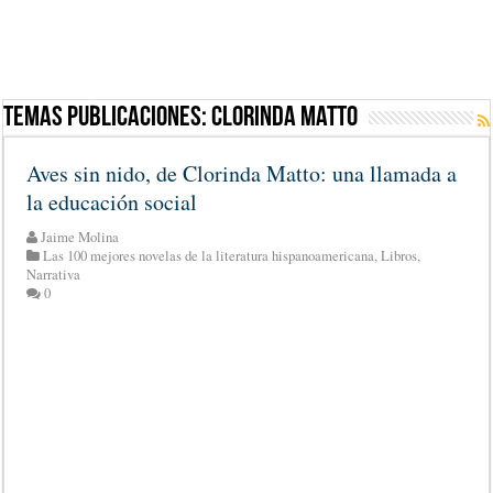
Temas Publicaciones:
Clorinda Matto
Aves sin nido, de Clorinda Matto: una llamada a
la educación social
Jaime Molina
Las 100 mejores novelas de la literatura hispanoamericana
,
Libros
,
Narrativa
0