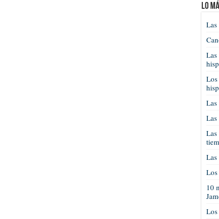
Lo má
Las 
Cano
Las 
his
Los 
his
Las 
Las 
Las 
tie
Las 
Los 
10 n
Jam
Los