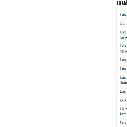
Lo má
Las 
Cano
Las 
his
Los 
his
Las 
Las 
Las 
tie
Las 
Los 
10 n
Jam
Los