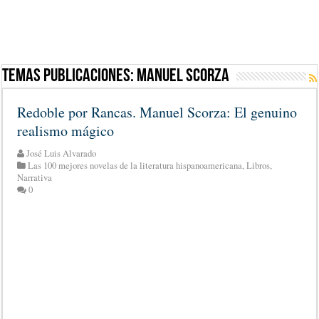
Temas Publicaciones:
Manuel Scorza
Redoble por Rancas. Manuel Scorza: El genuino
realismo mágico
José Luis Alvarado
Las 100 mejores novelas de la literatura hispanoamericana
,
Libros
,
Narrativa
0