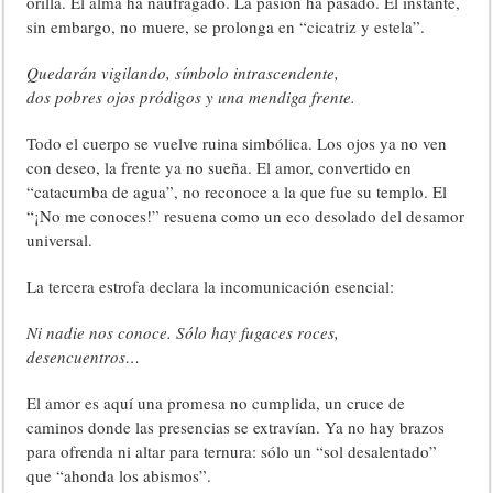
orilla. El alma ha naufragado. La pasión ha pasado. El instante,
sin embargo, no muere, se prolonga en “cicatriz y estela”.
Quedarán vigilando, símbolo intrascendente,
dos pobres ojos pródigos y una mendiga frente.
Todo el cuerpo se vuelve ruina simbólica. Los ojos ya no ven
con deseo, la frente ya no sueña. El amor, convertido en
“catacumba de agua”, no reconoce a la que fue su templo. El
“¡No me conoces!” resuena como un eco desolado del desamor
universal.
La tercera estrofa declara la incomunicación esencial:
Ni nadie nos conoce. Sólo hay fugaces roces,
desencuentros…
El amor es aquí una promesa no cumplida, un cruce de
caminos donde las presencias se extravían. Ya no hay brazos
para ofrenda ni altar para ternura: sólo un “sol desalentado”
que “ahonda los abismos”.