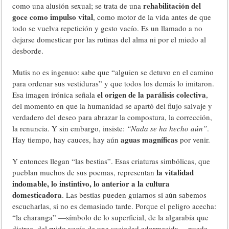
rehabilitación del
como una alusión sexual; se trata de una
goce como impulso vital
, como motor de la vida antes de que
todo se vuelva repetición y gesto vacío. Es un llamado a no
dejarse domesticar por las rutinas del alma ni por el miedo al
desborde.
Mutis no es ingenuo: sabe que “alguien se detuvo en el camino
para ordenar sus vestiduras” y que todos los demás lo imitaron.
el origen de la parálisis colectiva
Esa imagen irónica señala
,
del momento en que la humanidad se apartó del flujo salvaje y
verdadero del deseo para abrazar la compostura, la corrección,
la renuncia. Y sin embargo, insiste:
“Nada se ha hecho aún”
.
aguas magníficas
Hay tiempo, hay cauces, hay aún
por venir.
Y entonces llegan “las bestias”. Esas criaturas simbólicas, que
la vitalidad
pueblan muchos de sus poemas, representan
indomable, lo instintivo, lo anterior a la cultura
domesticadora
. Las bestias pueden guiarnos si aún sabemos
escucharlas, si no es demasiado tarde. Porque el peligro acecha:
“la charanga” —símbolo de lo superficial, de la algarabía que
distrae, del ruido vacío de una sociedad adormecida— puede