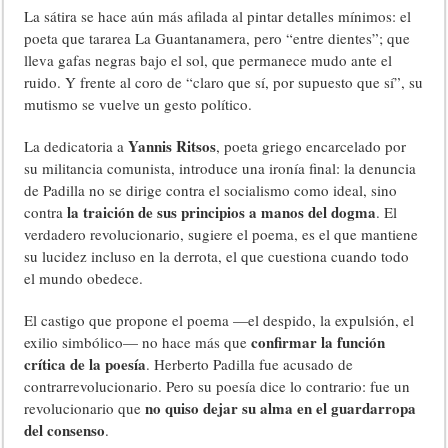
La sátira se hace aún más afilada al pintar detalles mínimos: el
poeta que tararea La Guantanamera, pero “entre dientes”; que
lleva gafas negras bajo el sol, que permanece mudo ante el
ruido. Y frente al coro de “claro que sí, por supuesto que sí”, su
mutismo se vuelve un gesto político.
Yannis Ritsos
La dedicatoria a
, poeta griego encarcelado por
su militancia comunista, introduce una ironía final: la denuncia
de Padilla no se dirige contra el socialismo como ideal, sino
la traición de sus principios a manos del dogma
contra
. El
verdadero revolucionario, sugiere el poema, es el que mantiene
su lucidez incluso en la derrota, el que cuestiona cuando todo
el mundo obedece.
El castigo que propone el poema —el despido, la expulsión, el
confirmar la función
exilio simbólico— no hace más que
crítica de la poesía
. Herberto Padilla fue acusado de
contrarrevolucionario. Pero su poesía dice lo contrario: fue un
no quiso dejar su alma en el guardarropa
revolucionario que
del consenso
.