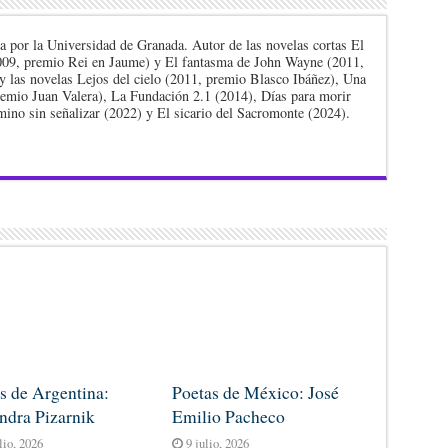
a por la Universidad de Granada. Autor de las novelas cortas El
009, premio Rei en Jaume) y El fantasma de John Wayne (2011,
y las novelas Lejos del cielo (2011, premio Blasco Ibáñez), Una
remio Juan Valera), La Fundación 2.1 (2014), Días para morir
mino sin señalizar (2022) y El sicario del Sacromonte (2024).
s de Argentina:
Poetas de México: José
ndra Pizarnik
Emilio Pacheco
lio, 2026
9 julio, 2026