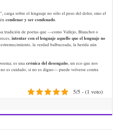
”, carga sobre el lenguaje no sólo el peso del dolor, sino el
condenar y ser condenado
ién
.
a tradición de poetas que —como Vallejo, Blanchot o
intentar con el lenguaje aquello que el lenguaje no
 veces,
 estremecimiento, la verdad balbuceada, la herida aún
crónica del desengaño
 poema; es una
, un eco que nos
no es cuidado, si no es digno— puede volverse contra
5/5 - (1 voto)