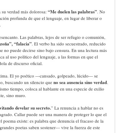
“Me duelen las palabras”
a su verdad más dolorosa:
. No
ación profunda de que el lenguaje, en lugar de liberar o
.
esencanto. Las palabras, lejos de ser refugio o comunión,
zoña”, “falacia”
. El verbo ha sido secuestrado, reducido
e no puede decirse sino bajo censura. En una lectura más
a al uso político del lenguaje, a las formas en que el
ola de discurso oficial.
tima. El yo poético —cansado, golpeado, lúcido— se
no sea ausencia sino verdad
smo, buscando un silencio que
.
mismo tiempo, coloca al hablante en una especie de exilio
nte, sino muro.
vitando develar su secreto.
” La renuncia a hablar no es
agrado. Callar puede ser una manera de proteger lo que el
l poema existe: es palabra que denuncia el fracaso de la
grandes poetas saben sostener— vive la fuerza de este