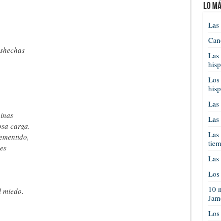
Lo má
Las 
Cano
eshechas
Las 
his
Los 
his
Las 
inas
Las 
sa carga.
Las 
ementido,
tie
es
Las 
Los 
10 n
l miedo.
Jam
Los