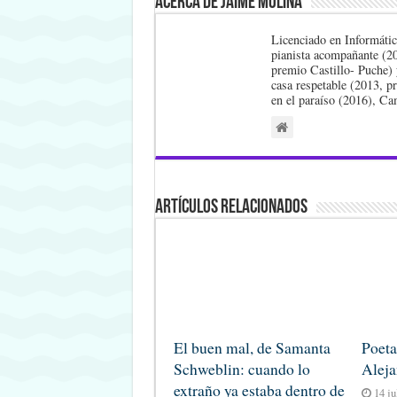
Acerca de Jaime Molina
Licenciado en Informátic
pianista acompañante (2
premio Castillo- Puche) 
casa respetable (2013, p
en el paraíso (2016), Ca
Artículos Relacionados
El buen mal, de Samanta
Poeta
Schweblin: cuando lo
Aleja
extraño ya estaba dentro de
14 ju