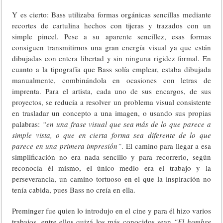
Y es cierto: Bass utilizaba formas orgánicas sencillas mediante
recortes de cartulina hechos con tijeras y trazados con un
simple pincel. Pese a su aparente sencillez, esas formas
consiguen transmitirnos una gran energía visual ya que están
dibujadas con entera libertad y sin ninguna rigidez formal. En
cuanto a la tipografía que Bass solía emplear, estaba dibujada
manualmente, combinándola en ocasiones con letras de
imprenta. Para el artista, cada uno de sus encargos, de sus
proyectos, se reducía a resolver un problema visual consistente
en trasladar un concepto a una imagen, o usando sus propias
palabras:
“en una frase visual que sea más de lo que parece a
simple vista, o que en cierta forma sea diferente de lo que
parece en una primera impresión”
. El camino para llegar a esa
simplificación no era nada sencillo y para recorrerlo, según
reconocía él mismo, el único medio era el trabajo y la
perseverancia, un camino tortuoso en el que la inspiración no
tenía cabida, pues Bass no creía en ella.
Preminger fue quien lo introdujo en el cine y para él hizo varios
trabajos, entre ellos quizá los más conocidos sean
“El hombre