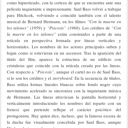
como hipnotizado, con la certeza de que se encuentra ante una
película inquietante e impresionante. Saul Bass volvió a trabajar
para Hitchcok, volviendo a coincidir también con el talento
musical de Bernard Hermann, en los filmes
“Con la muerte en
los talones”
(1959) y
“Psicosis”
(1960). Los créditos de
“Con
la muerte en los talones”
están construidos a partir de una
retícula en perspectiva formada por líneas verticales y
horizontales. Los nombres de los actores principales suben y
bajan como si estuvieran en un ascensor. Tras la aparición del
título del film, aparece la estructura de un edificio con
cristaleras que coincide con la retícula creada por las líneas.
Con respecto a
“Psicosis”
, aunque el cartel no es de Saul Bass,
sí lo son los créditos y el
storyboard
. En la secuencia de títulos,
Bass utiliza formas lineales blancas sobre fondo negro cuyo
movimiento acelerado se sincroniza con la inquietante música
de Hermann. Las líneas atraviesan la pantalla horizontal y
verticalmente introduciendo los nombres del reparto con un
frenesí que pretende reflejar el carácter psicótico del
protagonista. Hay quien dice, incluso, que la famosa escena de
la ducha fue visualmente concebida por Saul Bass, aunque