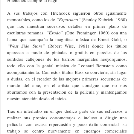
Hitchcock siempre lo negó.
A sus trabajos con Hitchcock siguieron otros igualmente
memorables, como los de
“Espartaco”
(Stanley Kubrick, 1960)
que nos muestran sucesivos detalles en primer plano de
esculturas romanas,
“Éxodo”
(Otto Preminger, 1960) con una
llama que acompaña la magnífica música de Ernest Gold, o
“West Side Store”
(Robert Wise, 1961) donde los títulos
aparecen a modo de pintadas o grafitis en paredes de los
sórdidos callejones de los barrios marginales neoyorquinos,
todo ello con la genial música de Leonard Bernstein como
acompañamiento. Con estos títulos Bass se convierte, sin lugar
a dudas, en el creador de las mejores primeras secuencias de
mundo del cine, en el artista que consigue que no nos
aburramos con la presentación de la película y mantengamos
nuestra atención desde el inicio.
Tras un interludio en el que dedicó parte de sus esfuerzos a
realizar sus propios cortometrajes e incluso a dirigir una
película -con escasa repercusión y poco éxito comercial- su
trabajo se centró nuevamente en encargos comerciales