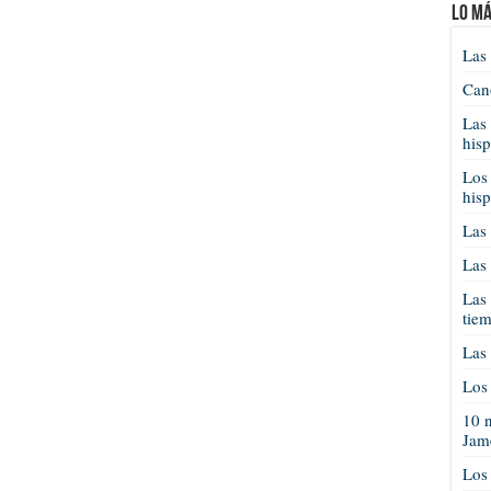
Lo má
Las 
Cano
Las 
his
Los 
his
Las 
Las 
Las 
tie
Las 
Los 
10 n
Jam
Los