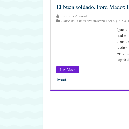
El buen soldado. Ford Madox Fo
José Luis Alvarado
Canon de la narrativa universal del siglo XX
,
Que un
nadie.
conoce 
lector,
En est
logró 
Leer Más »
tweet