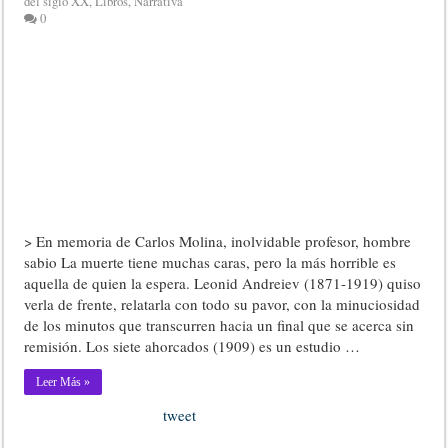
del siglo XX
,
Libros
,
Narrativa
0
> En memoria de Carlos Molina, inolvidable profesor, hombre
sabio La muerte tiene muchas caras, pero la más horrible es
aquella de quien la espera. Leonid Andreiev (1871-1919) quiso
verla de frente, relatarla con todo su pavor, con la minuciosidad
de los minutos que transcurren hacia un final que se acerca sin
remisión. Los siete ahorcados (1909) es un estudio …
Leer Más »
tweet