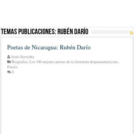
Temas Publicaciones:
Rubén Darío
Poetas de Nicaragua: Rubén Darío
Jesús Saavedra
Biografías
,
Los 100 mejores poetas de la literatura hispanoamericana
,
Poesía
0