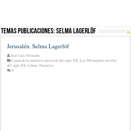
Temas Publicaciones:
Selma Lagerlöf
Jerusalén. Selma Lagerlöf
José Luis Alvarado
Canon de la narrativa universal del siglo XX
,
Las 500 mejores novelas
del siglo XX
,
Libros
,
Narrativa
0