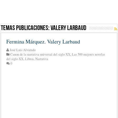
Temas Publicaciones:
Valery Larbaud
Fermina Márquez. Valery Larbaud
José Luis Alvarado
Canon de la narrativa universal del siglo XX
,
Las 500 mejores novelas
del siglo XX
,
Libros
,
Narrativa
0