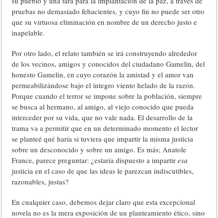
su pueblo y una tara para la implantación de la paz, a través de
pruebas no demasiado fehacientes, y cuyo fin no puede ser otro
que su virtuosa eliminación en nombre de un derecho justo e
inapelable.
Por otro lado, el relato también se irá construyendo alrededor
de los vecinos, amigos y conocidos del ciudadano Gamelin, del
honesto Gamelin, en cuyo corazón la amistad y el amor van
permeabilizándose bajo el íntegro viento helado de la razón.
Porque cuando el terror se impone sobre la población, siempre
se busca al hermano, al amigo, al viejo conocido que pueda
interceder por su vida, que no vale nada. El desarrollo de la
trama va a permitir que en un determinado momento el lector
se planteé qué haría si tuviera que impartir la misma justicia
sobre un desconocido y sobre un amigo. Es más; Anatole
France, parece preguntar: ¿estaría dispuesto a impartir
esa
justicia en el caso de que las ideas le parezcan indiscutibles,
razonables, justas?
En cualquier caso, debemos dejar claro que esta excepcional
novela no es la mera exposición de un planteamiento ético, sino