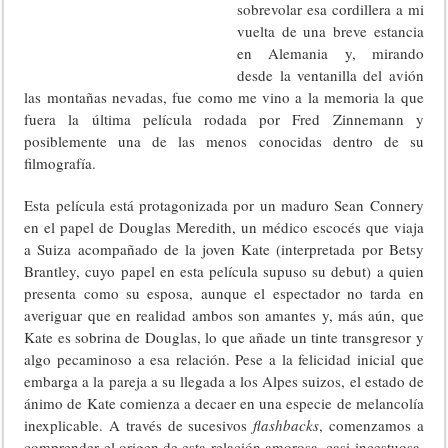
sobrevolar esa cordillera a mi
vuelta de una breve estancia
en Alemania y, mirando
desde la ventanilla del avión
las montañas nevadas, fue como me vino a la memoria la que
fuera la última película rodada por Fred Zinnemann y
posiblemente una de las menos conocidas dentro de su
filmografía.
Esta película está protagonizada por un maduro Sean Connery
en el papel de Douglas Meredith, un médico escocés que viaja
a Suiza acompañado de la joven Kate (interpretada por Betsy
Brantley, cuyo papel en esta película supuso su debut) a quien
presenta como su esposa, aunque el espectador no tarda en
averiguar que en realidad ambos son amantes y, más aún, que
Kate es sobrina de Douglas, lo que añade un tinte transgresor y
algo pecaminoso a esa relación. Pese a la felicidad inicial que
embarga a la pareja a su llegada a los Alpes suizos, el estado de
ánimo de Kate comienza a decaer en una especie de melancolía
inexplicable. A través de sucesivos
flashbacks
, comenzamos a
comprender el origen de esta relación amorosa, casi incestuosa,