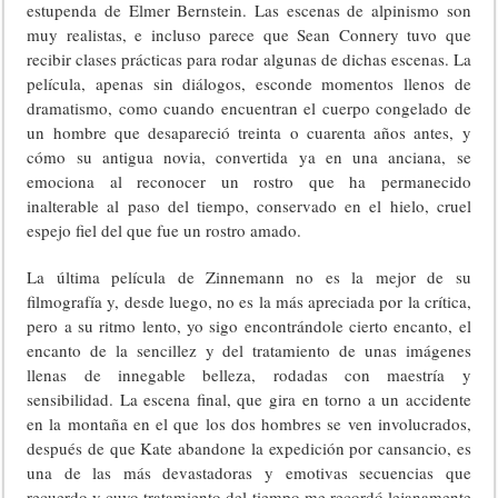
estupenda de Elmer Bernstein. Las escenas de alpinismo son
muy realistas, e incluso parece que Sean Connery tuvo que
recibir clases prácticas para rodar algunas de dichas escenas. La
película, apenas sin diálogos, esconde momentos llenos de
dramatismo, como cuando encuentran el cuerpo congelado de
un hombre que desapareció treinta o cuarenta años antes, y
cómo su antigua novia, convertida ya en una anciana, se
emociona al reconocer un rostro que ha permanecido
inalterable al paso del tiempo, conservado en el hielo, cruel
espejo fiel del que fue un rostro amado.
La última película de Zinnemann no es la mejor de su
filmografía y, desde luego, no es la más apreciada por la crítica,
pero a su ritmo lento, yo sigo encontrándole cierto encanto, el
encanto de la sencillez y del tratamiento de unas imágenes
llenas de innegable belleza, rodadas con maestría y
sensibilidad. La escena final, que gira en torno a un accidente
en la montaña en el que los dos hombres se ven involucrados,
después de que Kate abandone la expedición por cansancio, es
una de las más devastadoras y emotivas secuencias que
recuerdo y cuyo tratamiento del tiempo me recordó lejanamente