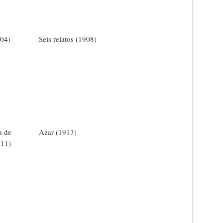
04)
Seis relatos (1908)
a de
Azar (1913)
911)