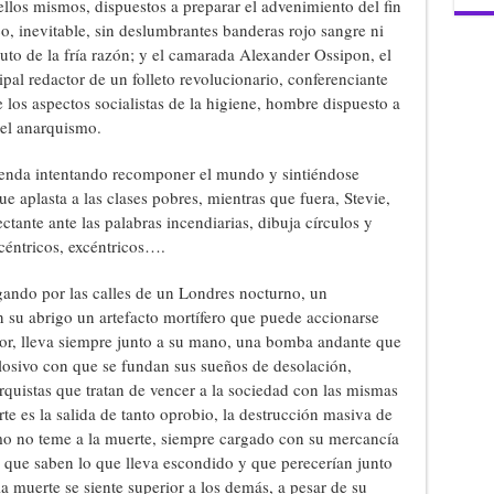
 ellos mismos, dispuestos a preparar el advenimiento del fin
o, inevitable, sin deslumbrantes banderas rojo sangre ni
uto de la fría razón; y el camarada Alexander Ossipon, el
ipal redactor de un folleto revolucionario, conferenciante
los aspectos socialistas de la higiene, hombre dispuesto a
 el anarquismo.
ienda intentando recomponer el mundo y sintiéndose
e aplasta a las clases pobres, mientras que fuera, Stevie,
ectante ante las palabras incendiarias, dibuja círculos y
céntricos, excéntricos….
gando por las calles de un Londres nocturno, un
n su abrigo un artefacto mortífero que puede accionarse
esor, lleva siempre junto a su mano, una bomba andante que
plosivo con que se fundan sus sueños de desolación,
arquistas que tratan de vencer a la sociedad con las mismas
te es la salida de tanto oprobio, la destrucción masiva de
ismo no teme a la muerte, siempre cargado con su mercancía
as que saben lo que lleva escondido y que perecerían junto
a muerte se siente superior a los demás, a pesar de su