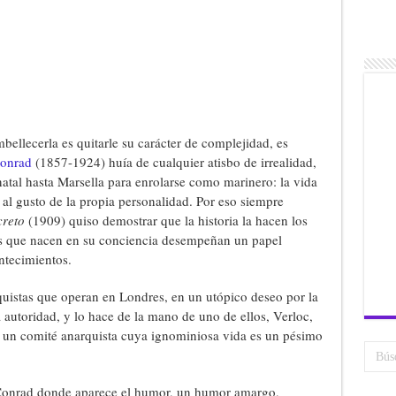
ellecerla es quitarle su carácter de complejidad, es
onrad
(1857-1924) huía de cualquier atisbo de irrealidad,
natal hasta Marsella para enrolarse como marinero: la vida
al gusto de la propia personalidad. Por eso siempre
creto
(1909) quiso demostrar que la historia la hacen los
as que nacen en su conciencia desempeñan un papel
ontecimientos.
quistas que operan en Londres, en un utópico deseo por la
a autoridad, y lo hace de la mano de uno de ellos, Verloc,
 un comité anarquista cuya ignominiosa vida es un pésimo
 Conrad donde aparece el humor, un humor amargo,