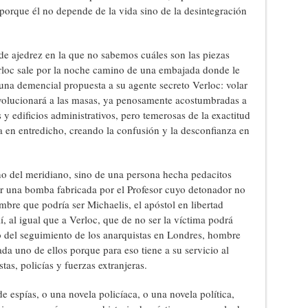
porque él no depende de la vida sino de la desintegración
de ajedrez en la que no sabemos cuáles son las piezas
rloc sale por la noche camino de una embajada donde le
 una demencial propuesta a su agente secreto Verloc: volar
volucionará a las masas, ya penosamente acostumbradas a
 y edificios administrativos, pero temerosas de la exactitud
ía en entredicho, creando la confusión y la desconfianza en
 no del meridiano, sino de una persona hecha pedacitos
r una bomba fabricada por el Profesor cuyo detonador no
bre que podría ser Michaelis, el apóstol en libertad
lí, al igual que a Verloc, que de no ser la víctima podrá
o del seguimiento de los anarquistas en Londres, hombre
a uno de ellos porque para eso tiene a su servicio al
as, policías y fuerzas extranjeras.
e espías, o una novela policíaca, o una novela política,