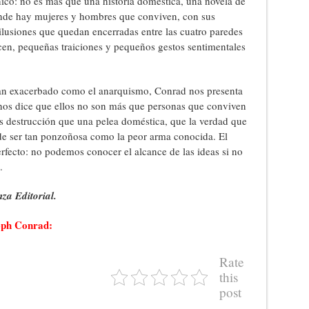
nico: no es más que una historia doméstica, una novela de
nde hay mujeres y hombres que conviven, con sus
ilusiones que quedan encerradas entre las cuatro paredes
en, pequeñas traiciones y pequeños gestos sentimentales
an exacerbado como el anarquismo, Conrad nos presenta
, nos dice que ellos no son más que personas que conviven
s destrucción que una pelea doméstica, que la verdad que
de ser tan ponzoñosa como la peor arma conocida. El
rfecto: no podemos conocer el alcance de las ideas si no
.
za Editorial.
eph Conrad:
Rate
this
post