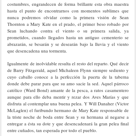
costumbres, engrandecen de forma brillante esta obra maestra
hasta el punto de encontrarnos con momentos sublimes que
nunca podremos olvidar como la primera visión de Sean
Thornton a Mary Kate en el prado, el primer beso robado por
Sean luchando contra el viento o su primera salida, ya
prometidos, cuando llegados hasta un antiguo cementerio se
abrazarán, se besarán y se desearán bajo la lluvia y el viento
que desencadena una tormenta.
Igualmente de inolvidable resulta el resto del reparto. Qué decir
de Barry Fitzgerald, aquel Michaleen Flynn siempre sediento y
cuyo caballo conoce a la perfección la puerta de la taberna
donde debe parar para que su amo sacie la sed. Aquel párroco
católico (Ward Bond) amante de la pesca, a ratos casamentero
aunque para ello deba mentir y rezar dos Aves Marías y que
disfruta al contemplar una buena pelea. Y Will Danaher (Victor
McLaglen) el furibundo hermano de Mary Kate responsable de
la triste noche de boda entre Sean y su hermana al negarse a
entregar a ésta su dote y que desencadenará la gran pelea final
entre cuñados, tan esperada por todo el pueblo.