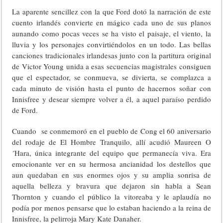
La aparente sencillez con la que Ford dotó la narración de este
cuento irlandés convierte en mágico cada uno de sus planos
aunando como pocas veces se ha visto el paisaje, el viento, la
lluvia y los personajes convirtiéndolos en un todo. Las bellas
canciones tradicionales irlandesas junto con la partitura original
de Victor Young unida a esas secuencias magistrales consiguen
que el espectador, se conmueva, se divierta, se complazca a
cada minuto de visión hasta el punto de hacernos soñar con
Innisfree y desear siempre volver a él, a aquel paraíso perdido
de Ford.
Cuando se conmemoró en el pueblo de Cong el 60 aniversario
del rodaje de El Hombre Tranquilo, allí acudió Maureen O
´Hara, única integrante del equipo que permanecía viva. Era
emocionante ver en su hermosa ancianidad los destellos que
aun quedaban en sus enormes ojos y su amplia sonrisa de
aquella belleza y bravura que dejaron sin habla a Sean
Thornton y cuando el público la vitoreaba y le aplaudía no
podía por menos pensarse que lo estaban haciendo a la reina de
Innisfree, la pelirroja Mary Kate Danaher.