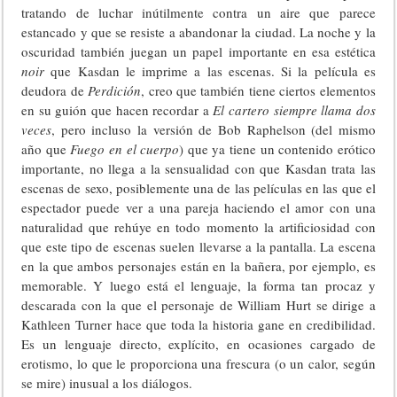
tratando de luchar inútilmente contra un aire que parece
estancado y que se resiste a abandonar la ciudad. La noche y la
oscuridad también juegan un papel importante en esa estética
noir
que Kasdan le imprime a las escenas. Si la película es
deudora de
Perdición
, creo que también tiene ciertos elementos
en su guión que hacen recordar a
El cartero siempre llama dos
veces
, pero incluso la versión de Bob Raphelson (del mismo
año que
Fuego en el cuerpo
) que ya tiene un contenido erótico
importante, no llega a la sensualidad con que Kasdan trata las
escenas de sexo, posiblemente una de las películas en las que el
espectador puede ver a una pareja haciendo el amor con una
naturalidad que rehúye en todo momento la artificiosidad con
que este tipo de escenas suelen llevarse a la pantalla. La escena
en la que ambos personajes están en la bañera, por ejemplo, es
memorable. Y luego está el lenguaje, la forma tan procaz y
descarada con la que el personaje de William Hurt se dirige a
Kathleen Turner hace que toda la historia gane en credibilidad.
Es un lenguaje directo, explícito, en ocasiones cargado de
erotismo, lo que le proporciona una frescura (o un calor, según
se mire) inusual a los diálogos.