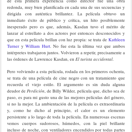
de esta primera experiencia como director fue una obra
redonda, muy bien planificada en cada una de sus secuencias y
dirigida con auténtica brillantez. La película obtuvo un
inmediato éxito de público y crítica, un hito posiblemente
inesperado pero es que, además, Kasdan tuvo el mérito de
lanzar al estrellato a dos actores por entonces desconocidos y
que en esta película brillan con luz propia: se trata de
Kathleen
Turner
y
William Hurt
. No fue esta la última vez que ambos
intérpretes trabajaron juntos. Volvieron a repetir, precisamente a
las órdenes de Lawrence Kasdan, en
El turista accidental
.
Pero volviendo a esta película, rodada en los primeros ochenta,
se trata de una película de cine negro con un tratamiento que
recuerda el viejo estilo. El argumento es sin duda alguna
deudor de
Perdición
, de Billy Wilder, película que, dicho sea de
paso, es para mi gusto una de las mejores películas del género,
si no la mejor. La ambientación de la película es extraordinaria
y, como he dicho al principio, el calor es un elemento
persistente a lo largo de toda la película. En numerosas escenas
vemos cuerpos sudorosos, húmedos, con la piel brillante
incluso de noche, con ventiladores encendidos por todas partes