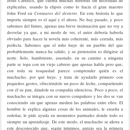
Jesús Carrasco, que cuenta muchas historias sin necesidad de
explicarlas, usando la elipsis como lo hacía el gran maestro
John Ford en
Centauros del desierto
. En esta historia lo que
importa siempre es el aquí y el ahora. No hay pasado, y poco
sabemos del futuro, apenas una breve insinuación que no voy a
desvelar ya que, a mi modo de ver, el autor debería haberla
obviado para hacer la novela más coherente, más cerrada, más
perfecta. Sabemos que el niño huye de un pueblo del que
probablemente nunca ha salido, y su pretensión es dirigirse al
norte. Solo, hambriento, asustado, en su camino a ninguna
parte se topa con un viejo cabrero que apenas habla pero que,
con toda su tosquedad parece comprender quién es el
muchacho, por qué huye, y trata de ayudarlo primero con
pequeños gestos, ofreciéndole un poco de leche, compartiendo
con él su pan, dándole su compañía silenciosa. Poco a poco, el
muchacho se integra con su nuevo compañero y los dos se van
conociendo sin que apenas medien las palabras entre ellos. El
hombre le explica algunas cosas de los animales, le enseña a
ordeñar, le pide ayuda en momentos puntuales donde todo es
siempre un aprendizaje. De este modo, el muchacho se aferra a
este desconocido que, según intuimos, quizás sea la primera