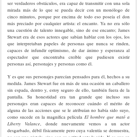
ser verdaderos obstáculos, era capaz de transmitir con una sola
mirada más de lo que se pueda decir con un monólogo de
cinco minutos, porque por encima de todo eso poseía el don
más preciado por cualquier artista: el encanto. Ya no era sólo
una cuestión de talento innegable, sino de ese encanto; James
Stewart era de esos actores que sabían hablar con los ojos, los
que interpretaban papeles de personas que nunca se rinden,
capaces de infundir optimismo, de dar ánimo y esperanza al
espectador que encontraba creíble que pudiesen existir
personas así, personajes y personas como él.
Y es que sus personajes parecían pensados para él, hechos a su
medida. James Stewart fue en más de una ocasión un caballero
sin espada, dentro y, estoy seguro de ello, también fuera de la
pantalla. Su honestidad era tan grande que incluso sus
personajes eran capaces de reconocer cuándo el mérito de
alguna de las acciones que se le atribuían no había sido suyo,
como sucede en la magnífica película
El hombre que mató a
Liberty Valance
, donde nuevamente vemos a un actor
desgarbado, débil físicamente pero cuya valentía se demuestra,
no con una pistola, sino con su actitud ante la vida. Y es que en