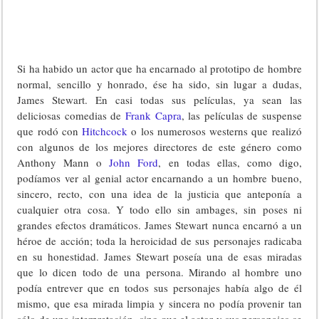
Si ha habido un actor que ha encarnado al prototipo de hombre
normal, sencillo y honrado, ése ha sido, sin lugar a dudas,
James Stewart. En casi todas sus películas, ya sean las
deliciosas comedias de
Frank Capra
, las películas de suspense
que rodó con
Hitchcock
o los numerosos westerns que realizó
con algunos de los mejores directores de este género como
Anthony Mann o
John Ford
, en todas ellas, como digo,
podíamos ver al genial actor encarnando a un hombre bueno,
sincero, recto, con una idea de la justicia que anteponía a
cualquier otra cosa. Y todo ello sin ambages, sin poses ni
grandes efectos dramáticos. James Stewart nunca encarnó a un
héroe de acción; toda la heroicidad de sus personajes radicaba
en su honestidad. James Stewart poseía una de esas miradas
que lo dicen todo de una persona. Mirando al hombre uno
podía entrever que en todos sus personajes había algo de él
mismo, que esa mirada limpia y sincera no podía provenir tan
sólo de una interpretación, sino que el actor y sus personajes se