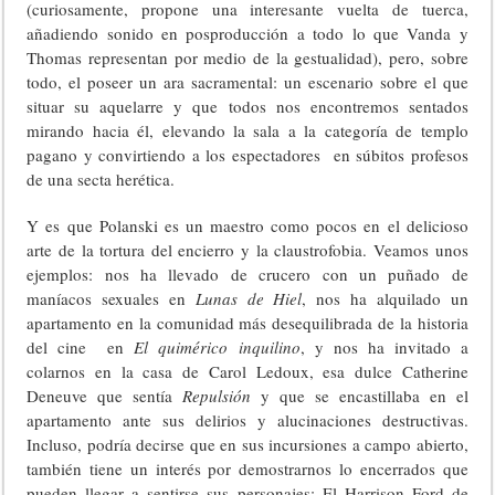
(curiosamente, propone una interesante vuelta de tuerca,
añadiendo sonido en posproducción a todo lo que Vanda y
Thomas representan por medio de la gestualidad), pero, sobre
todo, el poseer un ara sacramental: un escenario sobre el que
situar su aquelarre y que todos nos encontremos sentados
mirando hacia él, elevando la sala a la categoría de templo
pagano y convirtiendo a los espectadores en súbitos profesos
de una secta herética.
Y es que Polanski es un maestro como pocos en el delicioso
arte de la tortura del encierro y la claustrofobia. Veamos unos
ejemplos: nos ha llevado de crucero con un puñado de
maníacos sexuales en
Lunas de Hiel
, nos ha alquilado un
apartamento en la comunidad más desequilibrada de la historia
del cine en
El quimérico inquilino
, y nos ha invitado a
colarnos en la casa de Carol Ledoux, esa dulce Catherine
Deneuve que sentía
Repulsión
y que se encastillaba en el
apartamento ante sus delirios y alucinaciones destructivas.
Incluso, podría decirse que en sus incursiones a campo abierto,
también tiene un interés por demostrarnos lo encerrados que
pueden llegar a sentirse sus personajes: El Harrison Ford de