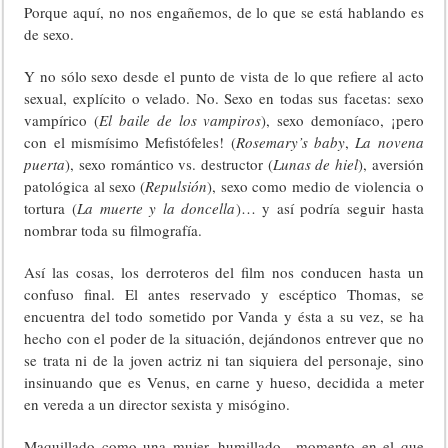
Porque aquí, no nos engañemos, de lo que se está hablando es
de sexo.
Y no sólo sexo desde el punto de vista de lo que refiere al acto
sexual, explícito o velado. No. Sexo en todas sus facetas: sexo
vampírico (
El baile de los vampiros
), sexo demoníaco, ¡pero
con el mismísimo Mefistófeles! (
Rosemary’s baby
,
La novena
puerta
), sexo romántico vs. destructor (
Lunas de hiel
), aversión
patológica al sexo (
Repulsión
), sexo como medio de violencia o
tortura (
La muerte y la doncella
)… y así podría seguir hasta
nombrar toda su filmografía.
Así las cosas, los derroteros del film nos conducen hasta un
confuso final. El antes reservado y escéptico Thomas, se
encuentra del todo sometido por Vanda y ésta a su vez, se ha
hecho con el poder de la situación, dejándonos entrever que no
se trata ni de la joven actriz ni tan siquiera del personaje, sino
insinuando que es Venus, en carne y hueso, decidida a meter
en vereda a un director sexista y misógino.
Maquillado como una mujer, humillado –momento en el que