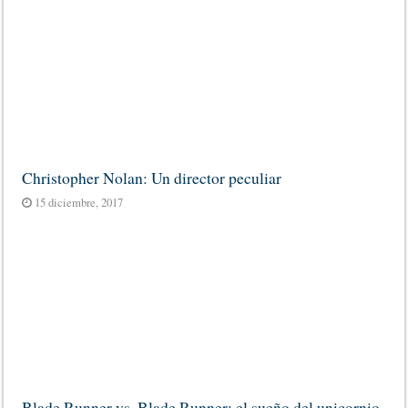
Christopher Nolan: Un director peculiar
15 diciembre, 2017
Blade Runner vs. Blade Runner: el sueño del unicornio