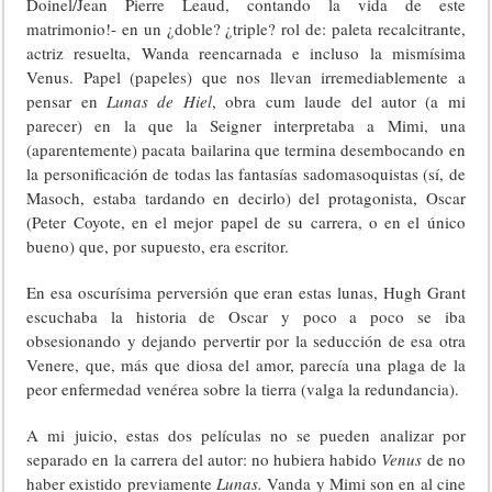
Doinel/Jean Pierre Leaud, contando la vida de este
matrimonio!- en un ¿doble? ¿triple? rol de: paleta recalcitrante,
actriz resuelta, Wanda reencarnada e incluso la mismísima
Venus. Papel (papeles) que nos llevan irremediablemente a
pensar en
Lunas de Hiel
, obra cum laude del autor (a mi
parecer) en la que la Seigner interpretaba a Mimi, una
(aparentemente) pacata bailarina que termina desembocando en
la personificación de todas las fantasías sadomasoquistas (sí, de
Masoch, estaba tardando en decirlo) del protagonista, Oscar
(Peter Coyote, en el mejor papel de su carrera, o en el único
bueno) que, por supuesto, era escritor.
En esa oscurísima perversión que eran estas lunas, Hugh Grant
escuchaba la historia de Oscar y poco a poco se iba
obsesionando y dejando pervertir por la seducción de esa otra
Venere, que, más que diosa del amor, parecía una plaga de la
peor enfermedad venérea sobre la tierra (valga la redundancia).
A mi juicio, estas dos películas no se pueden analizar por
separado en la carrera del autor: no hubiera habido
Venus
de no
haber existido previamente
Lunas.
Vanda y Mimi son en al cine