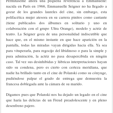
Permítaseme ahora una pequeña reverencia a Emmanuelle:
nacida en París en 1966, Emmanuelle Seigner no ha llegado a
gozar de los grandes laureles del cine, sin embargo, esta
polifacética mujer atesora en su carrera pinitos como cantante
(tiene publicados dos álbumes en solitario y uno en
colaboración con el grupo Ultra Orange), modelo y actriz de
teatro. La Seigner goza de una personalidad indiscutible que
hace que, en el mismo instante en que hace aparición en la
pantalla, todas las miradas vayan dirigidas hacia ella. Ya sea
para vituperarla, para regocijo del libidinoso o para la simple y
pura admiración, la actriz no pasa desapercibida en ningún
caso. Tal vez sus desinhibidas y lúbricas interpretaciones hayan
sido su condena, pero es cierto con certeza meridiana, que
nadie ha brillado tanto en el cine de Polanski como su cónyuge,
pudiéndose palpar el grado de entrega que demuestra la
francesa doblegada ante la cámara de su marido.
Digamos pues que Polanski nos ha dejado un legado en el cine
que haría las delicias de un Freud preadolescente y en pleno
desenfreno pajero.