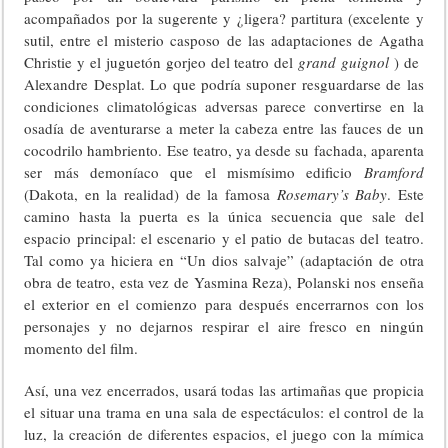
acompañados por la sugerente y ¿ligera? partitura (excelente y
sutil, entre el misterio casposo de las adaptaciones de Agatha
Christie y el juguetón gorjeo del teatro del
grand guignol
) de
Alexandre Desplat. Lo que podría suponer resguardarse de las
condiciones climatológicas adversas parece convertirse en la
osadía de aventurarse a meter la cabeza entre las fauces de un
cocodrilo hambriento. Ese teatro, ya desde su fachada, aparenta
ser más demoníaco que el mismísimo edificio
Bramford
(Dakota, en la realidad) de la famosa
Rosemary’s Baby
. Este
camino hasta la puerta es la única secuencia que sale del
espacio principal: el escenario y el patio de butacas del teatro.
Tal como ya hiciera en “Un dios salvaje” (adaptación de otra
obra de teatro, esta vez de Yasmina Reza), Polanski nos enseña
el exterior en el comienzo para después encerrarnos con los
personajes y no dejarnos respirar el aire fresco en ningún
momento del film.
Así, una vez encerrados, usará todas las artimañas que propicia
el situar una trama en una sala de espectáculos: el control de la
luz, la creación de diferentes espacios, el juego con la mímica