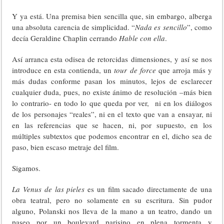
Y ya está. Una premisa bien sencilla que, sin embargo, alberga
una absoluta carencia de simplicidad. “
Nada es sencillo
”, como
decía Geraldine Chaplin cerrando
Hable con ella
.
Así arranca esta odisea de retorcidas dimensiones, y así se nos
introduce en esta contienda, un
tour de force
que arroja más y
más dudas conforme pasan los minutos, lejos de esclarecer
cualquier duda, pues, no existe ánimo de resolución –más bien
lo contrario- en todo lo que queda por ver, ni en los diálogos
de los personajes “reales”, ni en el texto que van a ensayar, ni
en las referencias que se hacen, ni, por supuesto, en los
múltiples subtextos que podemos encontrar en el, dicho sea de
paso, bien escaso metraje del film.
Sigamos.
La Venus de las pieles
es un film sacado directamente de una
obra teatral, pero no solamente en su escritura. Sin pudor
alguno, Polanski nos lleva de la mano a un teatro, dando un
paseo por un boulevard parisino en plena tormenta y