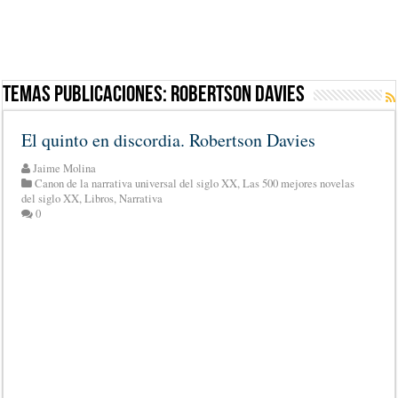
Temas Publicaciones:
Robertson Davies
El quinto en discordia. Robertson Davies
Jaime Molina
Canon de la narrativa universal del siglo XX
,
Las 500 mejores novelas
del siglo XX
,
Libros
,
Narrativa
0