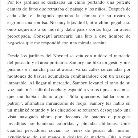
Por los jardines se deslizaba un chino portando una potente
cámara de fotos que retrataba el paisaje y los niños. Después de
cada clic, el fotógrafo apartaba la cámara de su rostro y
esgrimía una sonrisa. No muy lejos de él, otro chino pegaba su
oído izquierdo a su móvil y daba pasos cortos bajo un áurea
preocupada. Conseguí arrancarle una foto a este hombre de
negocios que me respondió con una mirada asesina.
Desde los jardines del Novotel se veía con nitidez el mercado
del pescado y el área portuaria. Samory me hizo un gesto y nos
pusimos en marcha para atravesar varias calles cercenadas por
montones de basura acumulada combinándose con un trasiego
imparable. Al llegar al mercado, Samory levantó el tono de su
voz nada más salir del coche y espantó a varios tipos sin camisa
que me habían dicho algo. “Sólo queremos hablar con el
patrón”, afirmaban mirándome de reojo. Samory les habló en
un malinké rotundo y los chicuelos se retiraron despejando una
vista navegada ahora por decenas de pateras o pirogues
invadidas por banderas coloridas y pintadas chillonas. Unos
cuantos pescadores cocían las redes de pescar ahí mismo,
ayudándose de sus manos y dedales de madera. Olía a mar