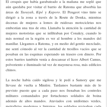
El croquis que había garabateado a la mañana me sopló que
aún quedaba por visitar el barrio de Ratoma que absorbía las
áreas de
Taouyah
,
Kipé
y
Kaporo
. El Peugeot vino tinto se
dirigió a la zona a través de la Route de Donka, mientras
decenas de mujeres a lomos de ruidosas motocicletas nos
embestían una tras de otra. Llamaba la atención la cantidad de
mujeres motoristas que se infiltraban por Conakry, cuando lo
más normal en la región es ver al hombre a los mandos del
manillar. Llegamos a Ratoma, y en medio del gentío mezclado,
me sentí cómodo al ver la cantidad de tresillos vacíos que se
posaban en las esquinas esperando un trasero con dinero. Por
estos barrios también venía a descansar el liceo Albert Camus,
polvoriento e iluminado tal vez de mayonesa rosa, más edificios
chinos.
La noche había caído sigilosa y le pedí a Samory que me
llevase de vuelta a Minière. Tardamos bastante más de lo
previsto puesto que a cada paso nos frenaban los controles
militares comandados por fortachones soldados de boina
además de altos mandos. Ataviados con uniformes verdes,
metralletas modernas y linternas, los soldados revisaban cada