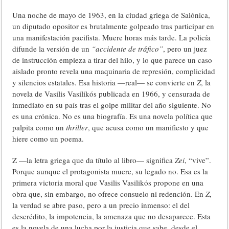
Una noche de mayo de 1963, en la ciudad griega de Salónica,
un diputado opositor es brutalmente golpeado tras participar en
una manifestación pacifista. Muere horas más tarde. La policía
difunde la versión de un
“accidente de tráfico”
, pero un juez
de instrucción empieza a tirar del hilo, y lo que parece un caso
aislado pronto revela una maquinaria de represión, complicidad
y silencios estatales. Esa historia —real— se convierte en
Z
, la
novela de Vasilis Vasilikós publicada en 1966, y censurada de
inmediato en su país tras el golpe militar del año siguiente. No
es una crónica. No es una biografía. Es una novela política que
palpita como un
thriller
, que acusa como un manifiesto y que
hiere como un poema.
Z —la letra griega que da título al libro— significa
Zei
, “vive”.
Porque aunque el protagonista muere, su legado no. Esa es la
primera victoria moral que Vasilis Vasilikós propone en una
obra que, sin embargo, no ofrece consuelo ni redención. En
Z
,
la verdad se abre paso, pero a un precio inmenso: el del
descrédito, la impotencia, la amenaza que no desaparece. Esta
es la novela de una lucha por la justicia que sabe, desde el