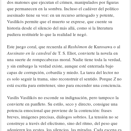
dos matones que ejecutan el crimen, manipulados por figuras
que permanecen en la sombra. Incluso el cadáver del político
asesinado tiene su voz: en un recurso arriesgado y potente,
Vasilikós permite que el muerto se exprese, que cuente su
historia desde el silencio del más allá, como si la literatura
pudiera restituirle lo que la realidad le negó.
Este juego coral, que recuerda al
Rashōmon
de Kurosawa o al
Asesinato en la catedral
de T. S. Eliot, convierte la novela en
una suerte de rompecabezas moral. Nadie tiene toda la verdad,
y sin embargo la verdad existe, aunque esté enterrada bajo
capas de corrupción, cobardía y miedo. La tarea del lector no
es solo seguir la trama, sino reconstruir el sentido. Porque
Z
no
está escrita para entretener, sino para encender una conciencia.
Vasilis Vasilikós no esconde su indignación, pero tampoco la
convierte en panfleto. Su estilo, seco y directo, consigue una
potencia emocional que proviene de la contención: frases
breves, imágenes precisas, diálogos sobrios. La tensión no se
construye a través del efectismo, sino del ritmo, del peso que
adquieren los gestos, los silencios, las miradas. Cada escena es