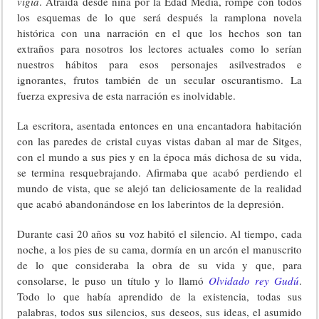
vigía
. Atraída desde niña por la Edad Media, rompe con todos
los esquemas de lo que será después la ramplona novela
histórica con una narración en el que los hechos son tan
extraños para nosotros los lectores actuales como lo serían
nuestros hábitos para esos personajes asilvestrados e
ignorantes, frutos también de un secular oscurantismo. La
fuerza expresiva de esta narración es inolvidable.
La escritora, asentada entonces en una encantadora habitación
con las paredes de cristal cuyas vistas daban al mar de Sitges,
con el mundo a sus pies y en la época más dichosa de su vida,
se termina resquebrajando. Afirmaba que acabó perdiendo el
mundo de vista, que se alejó tan deliciosamente de la realidad
que acabó abandonándose en los laberintos de la depresión.
Durante casi 20 años su voz habitó el silencio. Al tiempo, cada
noche, a los pies de su cama, dormía en un arcón el manuscrito
de lo que consideraba la obra de su vida y que, para
consolarse, le puso un título y lo llamó
Olvidado rey Gudú
.
Todo lo que había aprendido de la existencia, todas sus
palabras, todos sus silencios, sus deseos, sus ideas, el asumido