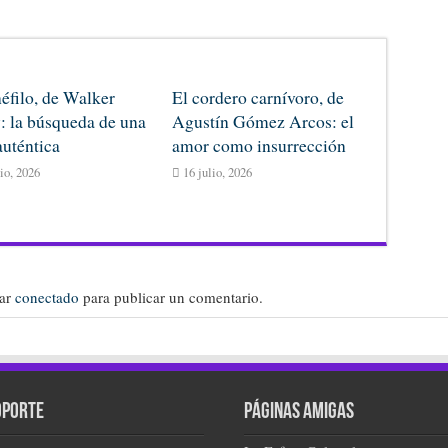
néfilo, de Walker
El cordero carnívoro, de
: la búsqueda de una
Agustín Gómez Arcos: el
auténtica
amor como insurrección
lio, 2026
16 julio, 2026
tar
conectado
para publicar un comentario.
oporte
Páginas amigas