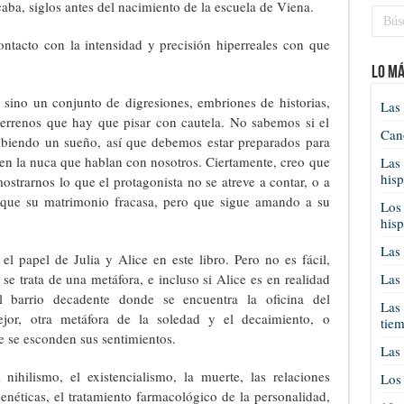
aba, siglos antes del nacimiento de la escuela de Viena.
ntacto con la intensidad y precisión hiperreales con que
Lo má
 sino un conjunto de digresiones, embriones de historias,
Las 
terrenos que hay que pisar con cautela. No sabemos si el
Cano
ribiendo un sueño, así que debemos estar preparados para
 en la nuca que hablan con nosotros. Ciertamente, creo que
Las 
his
strarnos lo que el protagonista no se atreve a contar, o a
 que su matrimonio fracasa, pero que sigue amando a su
Los 
his
Las 
el papel de Julia y Alice en este libro. Pero no es fácil,
 trata de una metáfora, e incluso si Alice es en realidad
Las 
 barrio decadente donde se encuentra la oficina del
Las 
ejor, otra metáfora de la soledad y el decaimiento, o
tie
e se esconden sus sentimientos.
Las 
nihilismo, el existencialismo, la muerte, las relaciones
Los 
enéticas, el tratamiento farmacológico de la personalidad,