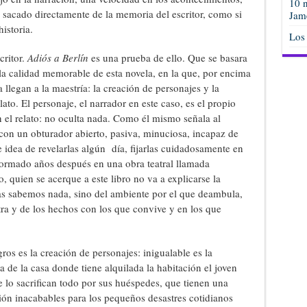
10 n
sacado directamente de la memoria del escritor, como si
Jam
historia.
Los
critor.
Adiós a Berlín
es una prueba de ello. Que se basara
la calidad memorable de esta novela, en la que, por encima
 llegan a la maestría: la creación de personajes y la
ato. El personaje, el narrador en este caso, es el propio
el relato: no oculta nada. Como él mismo señala al
 con un obturador abierto, pasiva, minuciosa, incapaz de
 idea de revelarlas algún día, fijarlas cuidadosamente en
sformado años después en una obra teatral llamada
o, quien se acerque a este libro no va a explicarse la
as sabemos nada, sino del ambiente por el que deambula,
tra y de los hechos con los que convive y en los que
os es la creación de personajes: inigualable es la
a de la casa donde tiene alquilada la habitación el joven
 lo sacrifican todo por sus huéspedes, que tienen una
n inacabables para los pequeños desastres cotidianos