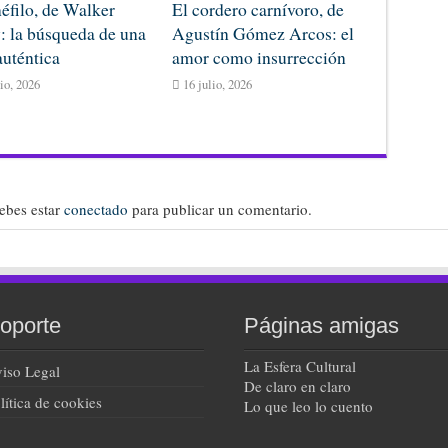
néfilo, de Walker
El cordero carnívoro, de
: la búsqueda de una
Agustín Gómez Arcos: el
auténtica
amor como insurrección
lio, 2026
16 julio, 2026
debes estar
conectado
para publicar un comentario.
oporte
Páginas amigas
La Esfera Cultural
iso Legal
De claro en claro
lítica de cookies
Lo que leo lo cuento