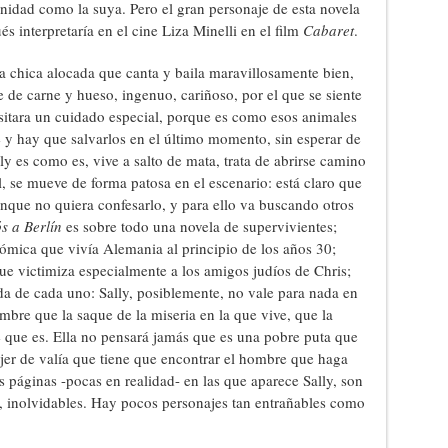
dad como la suya. Pero el gran personaje de esta novela
 interpretaría en el cine Liza Minelli en el film
Cabaret
.
a chica alocada que canta y baila maravillosamente bien,
e de carne y hueso, ingenuo, cariñoso, por el que se siente
sitara un cuidado especial, porque es como esos animales
e y hay que salvarlos en el último momento, sin esperar de
y es como es, vive a salto de mata, trata de abrirse camino
, se mueve de forma patosa en el escenario: está claro que
aunque no quiera confesarlo, y para ello va buscando otros
s a Berlín
es sobre todo una novela de supervivientes;
nómica que vivía Alemania al principio de los años 30;
que victimiza especialmente a los amigos judíos de Chris;
da de cada uno: Sally, posiblemente, no vale para nada en
ombre que la saque de la miseria en la que vive, que la
e que es. Ella no pensará jamás que es una pobre puta que
ujer de valía que tiene que encontrar el hombre que haga
s páginas -pocas en realidad- en las que aparece Sally, son
e, inolvidables. Hay pocos personajes tan entrañables como