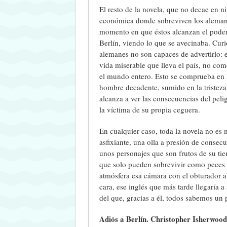
El resto de la novela, que no decae en 
económica donde sobreviven los alemanes
momento en que éstos alcanzan el poder
Berlín, viendo lo que se avecinaba. Curi
alemanes no son capaces de advertirlo: 
vida miserable que lleva el país, no com
el mundo entero. Esto se comprueba en l
hombre decadente, sumido en la tristeza d
alcanza a ver las consecuencias del peli
la víctima de su propia ceguera.
En cualquier caso, toda la novela no es
asfixiante, una olla a presión de conse
unos personajes que son frutos de su tiem
que solo pueden sobrevivir como peces f
atmósfera esa cámara con el obturador abi
cara, ese inglés que más tarde llegaría 
del que, gracias a él, todos sabemos un
Adiós a Berlín. Christopher Isherwood