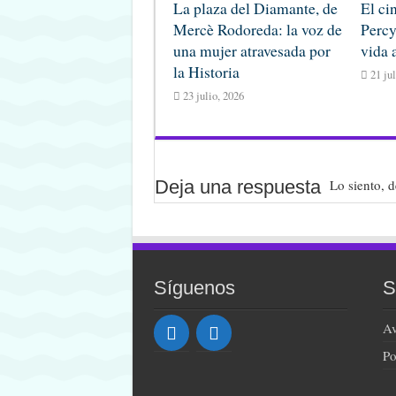
La plaza del Diamante, de
El ci
Mercè Rodoreda: la voz de
Percy
una mujer atravesada por
vida 
la Historia
21 ju
23 julio, 2026
Deja una respuesta
Lo siento, 
Síguenos
S
Av
Po