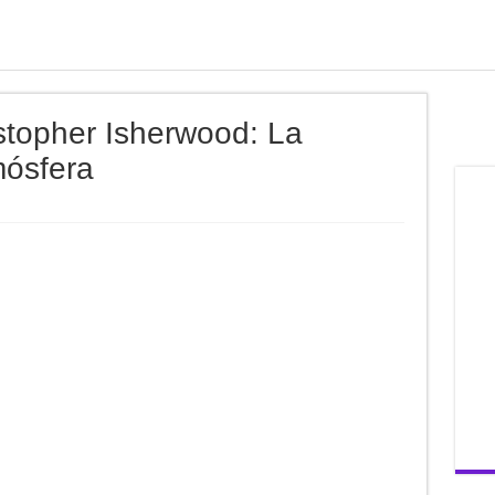
istopher Isherwood: La
mósfera