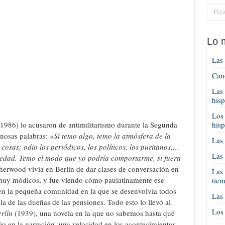
Lo 
Las 
Cano
Las 
his
Los 
986) lo acusaron de antimilitarismo durante la Segunda
his
nosas palabras: «
Si temo algo, temo la atmósfera de la
Las 
cosas; odio los periódicos, los políticos, los puritanos,…
Las 
 edad. Temo el modo que yo podría comportarme, si fuera
herwood vivía en Berlín de dar clases de conversación en
Las 
 muy módicos, y fue viendo cómo paulatinamente ese
tie
en la pequeña comunidad en la que se desenvolvía todos
Las 
, la de las dueñas de las pensiones. Todo esto lo llevó al
Los 
rlín
(1939), una novela en la que no sabemos hasta qué
o en la narración, una velocidad en los acontecimientos,