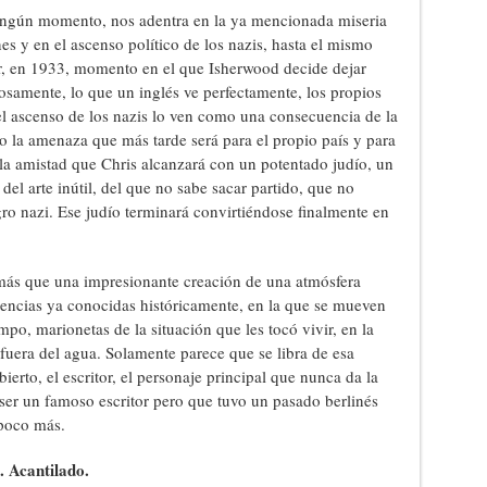
ningún momento, nos adentra en la ya mencionada miseria
 y en el ascenso político de los nazis, hasta el mismo
, en 1933, momento en el que Isherwood decide dejar
osamente, lo que un inglés ve perfectamente, los propios
el ascenso de los nazis lo ven como una consecuencia de la
o la amenaza que más tarde será para el propio país y para
a amistad que Chris alcanzará con un potentado judío, un
el arte inútil, del que no sabe sacar partido, que no
gro nazi. Ese judío terminará convirtiéndose finalmente en
 más que una impresionante creación de una atmósfera
cuencias ya conocidas históricamente, en la que se mueven
po, marionetas de la situación que les tocó vivir, en la
uera del agua. Solamente parece que se libra de esa
erto, el escritor, el personaje principal que nunca da la
a ser un famoso escritor pero que tuvo un pasado berlinés
 poco más.
. Acantilado.