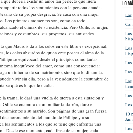
sa que debería existir un amor tan perfecto que fuera
Lo má
 compartir todos los sentimientos con la persona amada.
 artesano de su propia desgracia. Se casa con una mujer
Las 
eos. Los primeros momentos son, como en todo
Cano
lcanzado el clímax de su existencia. Pero Odile, su mujer,
Las 
naciones y costumbres, sus proyectos, sus amistades.
his
to que Maurois da a los celos en este libro es excepcional,
Los 
es, los celos absurdos de quien cree poseer el alma de la
his
hillipe se equivocará desde el principio: como tantas
Las 
 síntoma inequívoco del amor, como una consecuencia:
Las 
aga un infierno de su matrimonio, sino que lo dinamita.
puede vivir sin ella, pero a la vez adquiere la costumbre de
Las 
arse qué es lo que le oculta.
tie
Las 
a trama, le dará una vuelta de tuerca a esta situación y
es: Odile se enamora de un militar fanfarrón, duro e
Los 
s sentimientos a su marido. Son páginas de una gran fuerza
10 n
al desmoronamiento del mundo de Phillipe y a su
Jam
 los sentimientos a los que se tiene que enfrentar una
Los
o. Desde ese momento, cada frase de su mujer, cada