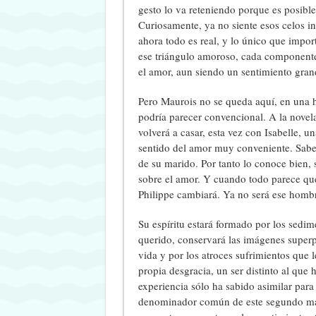
gesto lo va reteniendo porque es posible
Curiosamente, ya no siente esos celos in
ahora todo es real, y lo único que impor
ese triángulo amoroso, cada componente t
el amor, aun siendo un sentimiento grand
Pero Maurois no se queda aquí, en una hi
podría parecer convencional. A la novela
volverá a casar, esta vez con Isabelle, u
sentido del amor muy conveniente. Sabe to
de su marido. Por tanto lo conoce bien, s
sobre el amor. Y cuando todo parece que
Philippe cambiará. Ya no será ese hombre
Su espíritu estará formado por los sedim
querido, conservará las imágenes superp
vida y por los atroces sufrimientos que 
propia desgracia, un ser distinto al que
experiencia sólo ha sabido asimilar para
denominador común de este segundo matr