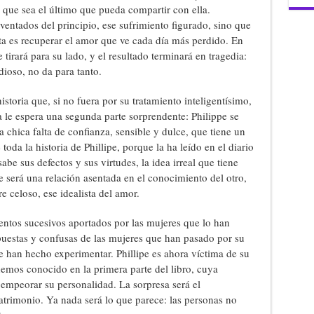
 que sea el último que pueda compartir con ella.
ventados del principio, ese sufrimiento figurado, sino que
ta es recuperar el amor que ve cada día más perdido. En
irará para su lado, y el resultado terminará en tragedia:
ioso, no da para tanto.
storia que, si no fuera por su tratamiento inteligentísimo,
 le espera una segunda parte sorprendente: Philippe se
na chica falta de confianza, sensible y dulce, que tiene un
da la historia de Phillipe, porque la ha leído en el diario
abe sus defectos y sus virtudes, la idea irreal que tiene
 será una relación asentada en el conocimiento del otro,
 celoso, ese idealista del amor.
entos sucesivos aportados por las mujeres que lo han
uestas y confusas de las mujeres que han pasado por su
le han hecho experimentar. Phillipe es ahora víctima de su
 hemos conocido en la primera parte del libro, cuya
 empeorar su personalidad. La sorpresa será el
imonio. Ya nada será lo que parece: las personas no