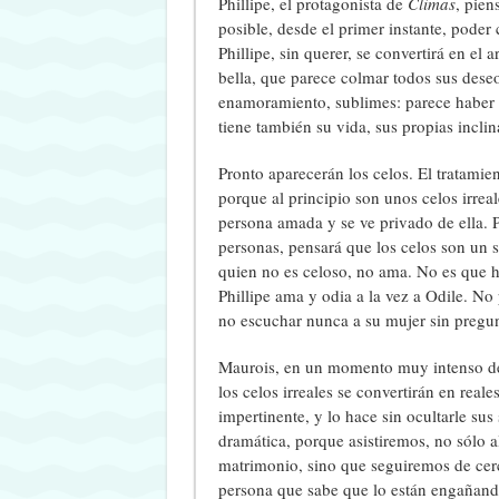
Phillipe, el protagonista de
Climas
, pien
posible, desde el primer instante, poder
Phillipe, sin querer, se convertirá en el
bella, que parece colmar todos sus des
enamoramiento, sublimes: parece haber a
tiene también su vida, sus propias incli
Pronto aparecerán los celos. El tratamien
porque al principio son unos celos irreal
persona amada y se ve privado de ella. P
personas, pensará que los celos son un
quien no es celoso, no ama. No es que h
Phillipe ama y odia a la vez a Odile. No 
no escuchar nunca a su mujer sin pregunt
Maurois, en un momento muy intenso de l
los celos irreales se convertirán en real
impertinente, y lo hace sin ocultarle su
dramática, porque asistiremos, no sólo 
matrimonio, sino que seguiremos de cerca
persona que sabe que lo están engañand