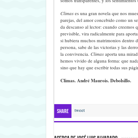
somos transparentes, y los sentimientos
Climas
es una gran novela que nos muest
parejas, del amor concebido como un s
da descanso al lector: cuando creemos 
previsible, vira radicalmente para apor
si hubiera muchos matrimonios dentro 
persona, sabe de las victorias y las derr
la convivencia.
Climas
aporta una mirada
hemos vivido de alguna forma: que nada 
sino que hay que escribir todas sus pág
Climas. André Maurois. Debolsillo.
tweet
Share