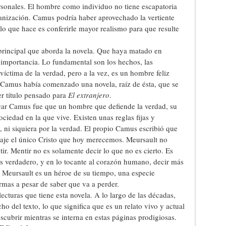
rsonales. El hombre como individuo no tiene escapatoria
nización. Camus podría haber aprovechado la vertiente
 lo que hace es conferirle mayor realismo para que resulte
 principal que aborda la novela. Que haya matado en
importancia. Lo fundamental son los hechos, las
víctima de la verdad, pero a la vez, es un hombre feliz
 Camus había comenzado una novela, raíz de ésta, que se
er título pensado para
El extranjero
.
lcar Camus fue que un hombre que defiende la verdad, su
ociedad en la que vive. Existen unas reglas fijas y
 ni siquiera por la verdad. El propio Camus escribió que
naje el único Cristo que hoy merecemos. Meursault no
tir. Mentir no es solamente decir lo que no es cierto. Es
es verdadero, y en lo tocante al corazón humano, decir más
 Meursault es un héroe de su tiempo, una especie
mas a pesar de saber que va a perder.
lecturas que tiene esta novela. A lo largo de las décadas,
o del texto, lo que significa que es un relato vivo y actual
escubrir mientras se interna en estas páginas prodigiosas.