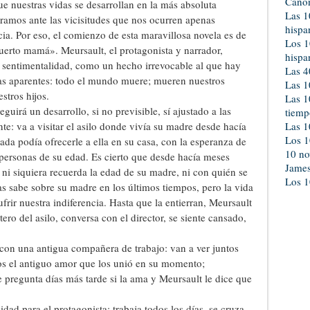
Canon
ue nuestras vidas se desarrollan en la más absoluta
Las 1
ramos ante las vicisitudes que nos ocurren apenas
hispa
ia. Por eso, el comienzo de esta maravillosa novela es de
Los 1
rto mamá». Meursault, el protagonista y narrador,
hispa
e sentimentalidad, como un hecho irrevocable al que hay
Las 4
tas aparentes: todo el mundo muere; mueren nuestros
Las 1
stros hijos.
Las 1
uirá un desarrollo, si no previsible, sí ajustado a las
tiemp
e: va a visitar el asilo donde vivía su madre desde hacía
Las 1
Los 1
a podía ofrecerle a ella en su casa, con la esperanza de
10 no
personas de su edad. Es cierto que desde hacía meses
Jame
e ni siquiera recuerda la edad de su madre, ni con quién se
Los 1
as sabe sobre su madre en los últimos tiempos, pero la vida
ufrir nuestra indiferencia. Hasta que la entierran, Meursault
ro del asilo, conversa con el director, se siente cansado,
a con una antigua compañera de trabajo: van a ver juntos
los el antiguo amor que los unió en su momento;
le pregunta días más tarde si la ama y Meursault le dice que
dad para el protagonista: trabaja todos los días, se cruza