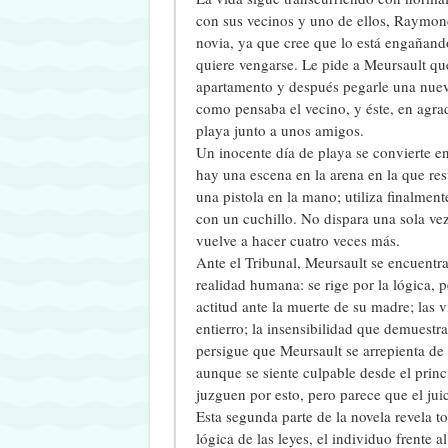
con sus vecinos y uno de ellos, Raymond
novia, ya que cree que lo está engañand
quiere vengarse. Le pide a Meursault que
apartamento y después pegarle una nueva
como pensaba el vecino, y éste, en agrad
playa junto a unos amigos.
Un inocente día de playa se convierte en
hay una escena en la arena en la que res
una pistola en la mano; utiliza finalment
con un cuchillo. No dispara una sola ve
vuelve a hacer cuatro veces más.
Ante el Tribunal, Meursault se encuentra 
realidad humana: se rige por la lógica, 
actitud ante la muerte de su madre; las 
entierro; la insensibilidad que demuestr
persigue que Meursault se arrepienta de
aunque se siente culpable desde el princ
juzguen por esto, pero parece que el jui
Esta segunda parte de la novela revela t
lógica de las leyes, el individuo frente 