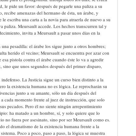
, le pide un favor: después de pegarle una paliza a su
o, recibe amenazas del hermano de ésta, un árabe, y
 le escriba una carta a la novia para atraerla de nuevo a su
 paliza. Meursault accede. Los hechos transcurren tal y
ecimiento, invita a Meursault a pasar unos días en la
 una pesadilla: el árabe los sigue junto a otros hombres;
ulta herido el vecino; Meursault se encuentra por azar con
e esa pistola contra el árabe cuando éste lo va a agredir
z, sino que unos segundos después del primer disparo,
indefenso. La Justicia sigue un curso bien distinto a la
pero la existencia humana no es lógica. Le reprocharán su
vivencias junto a su amante, sólo un día después del
a a cada momento frente al juez de instrucción, que solo
 sus pecados. Pero él no siente ningún arrepentimiento
ipio: ha matado a un hombre, sí, y solo quiere que lo
cio no fuera por asesinato, sino por ser Meursault como es.
odo el dramatismo de la existencia humana frente a la
al sistema. Poco a poco, paso a paso, la lógica se muestra