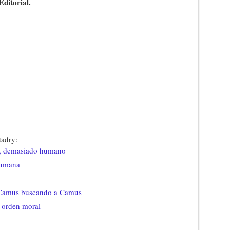
ditorial.
tadry:
o, demasiado humano
humana
 Camus buscando a Camus
n orden moral