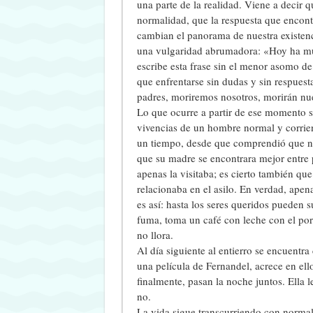
una parte de la realidad. Viene a decir q
normalidad, que la respuesta que encont
cambian el panorama de nuestra existenc
una vulgaridad abrumadora: «Hoy ha mue
escribe esta frase sin el menor asomo d
que enfrentarse sin dudas y sin respues
padres, moriremos nosotros, morirán nue
Lo que ocurre a partir de ese momento seg
vivencias de un hombre normal y corrient
un tiempo, desde que comprendió que nad
que su madre se encontrara mejor entre 
apenas la visitaba; es cierto también qu
relacionaba en el asilo. En verdad, apen
es así: hasta los seres queridos pueden s
fuma, toma un café con leche con el porte
no llora.
Al día siguiente al entierro se encuentr
una película de Fernandel, acrece en el
finalmente, pasan la noche juntos. Ella 
no.
La vida sigue transcurriendo con normali