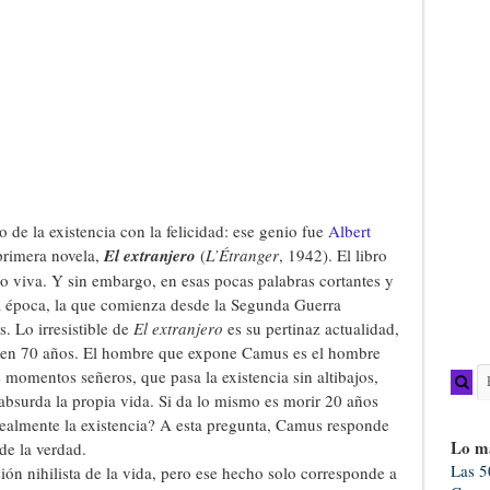
 de la existencia con la felicidad: ese genio fue
Albert
primera novela,
El extranjero
(
L’Étranger
, 1942). El libro
oco viva. Y sin embargo, en esas pocas palabras cortantes y
na época, la que comienza desde la Segunda Guerra
. Lo irresistible de
El extranjero
es su pertinaz actualidad,
en 70 años. El hombre que expone Camus es el hombre
momentos señeros, que pasa la existencia sin altibajos,
bsurda la propia vida. Si da lo mismo es morir 20 años
 realmente la existencia? A esta pregunta, Camus responde
Lo m
de la verdad.
Las 5
ión nihilista de la vida, pero ese hecho solo corresponde a