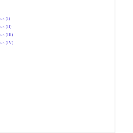
us (I)
s (II)
s (III)
us (IV)