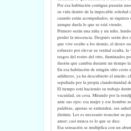
Por esa habitación contigua pasarán uno
su vida dentro de la impecable soledad 
cuando están acompañados, ni siquiera el
aunque duela lo que se está viendo.
Primero serán una niña y un niño, huidos
perder la inocencia. Después serán dos
que vive oculto a los demás, el deseo sec
esfuerzo por elevar su verdad oculta, la
rasgos del rostro del otro, iluminados p
ilusión que cambia durante un tiempo la
En esa habitación de ningún sitio corre e
adúlteros, ya ha descubierto el miedo; e
sepultada por la propia clandestinidad de l
El tiempo está haciendo su trabajo dentr
vacuidad, en cosa. Mirando por la rendij
ante sus ojos: esa mujer y ese hombre 
palabras, apenas se entienden, sus anhelo
distinta. Les es necesario resucitar su
amor; casi nunca es lo que se dice.
Esa sensación se multiplica con un abur