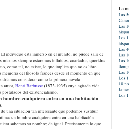
Lo m
Las 5
Canon
Las 1
hispa
Los 1
hispa
Las 4
. El individuo está inmerso en el mundo, no puede salir de
Las 1
s mismos siempre estaremos influidos, coartados, queridos
Las 1
tiemp
o, como tal, no existe, lo que implica que no es libre.
Las 1
a memoria del filósofo francés desde el momento en que
Los 1
podríamos considerar como la primera novela
10 no
un autor,
Henri Barbusse
(1873-1935) cuya agitada vida
Jame
 postulados del existencialismo.
Los 1
un hombre cualquiera entra en una habitación
.
 de una situación tan interesante que podemos sustituir
íntima: un hombre cualquiera entra en una habitación
iquiera sabemos su nombre; da igual. Precisamente lo que