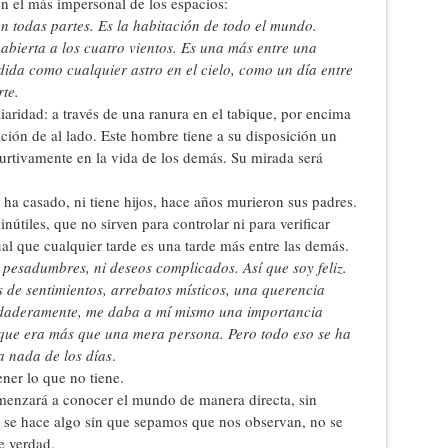
n el más impersonal de los espacios:
 todas partes. Es la habitación de todo el mundo.
 abierta a los cuatro vientos. Es una más entre una
dida como cualquier astro en el cielo, como un día entre
te.
iaridad: a través de una ranura en el tabique, por encima
ción de al lado. Este hombre tiene a su disposición un
furtivamente en la vida de los demás. Su mirada será
 ha casado, ni tiene hijos, hace años murieron sus padres.
inútiles, que no sirven para controlar ni para verificar
al que cualquier tarde es una tarde más entre las demás.
i pesadumbres, ni deseos complicados. Así que soy feliz.
s de sentimientos, arrebatos místicos, una querencia
rdaderamente, me daba a mí mismo una importancia
 que era más que una mera persona. Pero todo eso se ha
a nada de los días
.
ener lo que no tiene.
comenzará a conocer el mundo de manera directa, sin
 se hace algo sin que sepamos que nos observan, no se
e verdad.