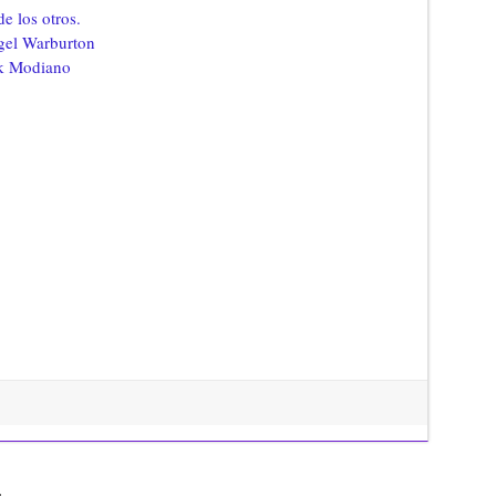
e los otros.
igel Warburton
ick Modiano