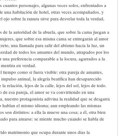
s cuantos personajes, algunas veces solos, enfrentados a
de una habitación de hotel, otras veces acompañados, y
 ojo sobre la ranura sirve para desvelar toda la verdad,
 de la autoridad de la abuela, que sobre la cama juegan a
 mujeres, que sobre esa misma cama se entregarán al amor
reto, una llamada para salir del abismo hacia la luz, un
 verdad de todos los amantes del mundo, atrapados por los
or una preferencia comparable a la locura, agarrados a la
 mentira en verdad.
l tiempo como si fuera visible: otra pareja de amantes,
l impulso animal, la alegría beatífica han desaparecido
a relación, lejos de la calle, lejos del sol, lejos de todo.
o de esa pareja, el amor se va convirtiendo en una
a, nuestro protagonista adivina la realidad que se desgarra
no hablan el mismo idioma; aun empleando las mismas
s son distintos: a ella la mueve una cosa; a él, otra bien
 pasado para amarse: se miente mucho cuando se habla de
rido matrimonio que ocupa durante unos días la