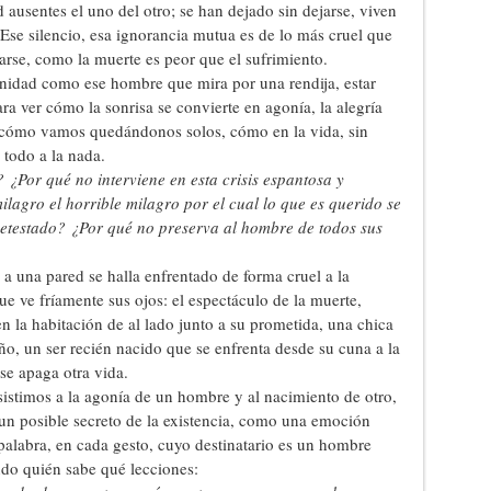
d ausentes el uno del otro; se han dejado sin dejarse, viven
Ese silencio, esa ignorancia mutua es de lo más cruel que
arse, como la muerte es peor que el sufrimiento.
nidad como ese hombre que mira por una rendija, estar
para ver cómo la sonrisa se convierte en agonía, la alegría
, cómo vamos quedándonos solos, cómo en la vida, sin
 todo a la nada.
 ¿Por qué no interviene en esta crisis espantosa y
lagro el horrible milagro por el cual lo que es querido se
detestado? ¿Por qué no preserva al hombre de todos sus
a una pared se halla enfrentado de forma cruel a la
ue ve fríamente sus ojos: el espectáculo de la muerte,
la habitación de al lado junto a su prometida, una chica
o, un ser recién nacido que se enfrenta desde su cuna a la
e apaga otra vida.
sistimos a la agonía de un hombre y al nacimiento de otro,
un posible secreto de la existencia, como una emoción
palabra, en cada gesto, cuyo destinatario es un hombre
ndo quién sabe qué lecciones: