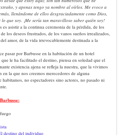
os desde que estoy aquí; son tan numerosos que he
xtraño, y apenas tengo ya nombre al oírlos. Me evoco a
demás, llenándome de ellos desgraciadamente como Dios,
r lo que soy. ¡Me sería tan maravilloso saber quién soy!
s es asistir a la continua ceremonia de la pérdida, de los
e los deseos frustrados, de los vanos sueños irrealizados,
 del amor, de la vida irrevocablemente destinada a la
e pasar por Barbusse en la habitación de un hotel
 que le ha facilitado el destino, piensa en soledad que el
nante existencia ajena se refleja la nuestra, que la vivimos
n en la que nos creemos merecedores de alguna
 habitamos, no espectadores sino actores, no pasado ni
nte.
 Barbusse:
 fuego
ista
 destino del individuo