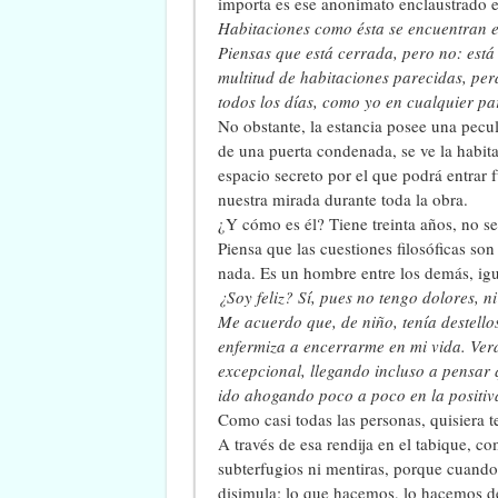
importa es ese anonimato enclaustrado e
Habitaciones como ésta se encuentran en
Piensas que está cerrada, pero no: está
multitud de habitaciones parecidas, per
todos los días, como yo en cualquier par
No obstante, la estancia posee una pecul
de una puerta condenada, se ve la habita
espacio secreto por el que podrá entrar 
nuestra mirada durante toda la obra.
¿Y cómo es él? Tiene treinta años, no se
Piensa que las cuestiones filosóficas son 
nada. Es un hombre entre los demás, igu
¿Soy feliz? Sí, pues no tengo dolores, n
Me acuerdo que, de niño, tenía destello
enfermiza a encerrarme en mi vida. Ve
excepcional, llegando incluso a pensar
ido ahogando poco a poco en la positiv
Como casi todas las personas, quisiera t
A través de esa rendija en el tabique, 
subterfugios ni mentiras, porque cuando
disimula: lo que hacemos, lo hacemos d