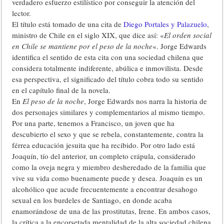
verdadero esfuerzo estilístico por conseguir la atención del
lector.
El título está tomado de una cita de
Diego Portales y Palazuelo
,
ministro de Chile en el siglo XIX, que dice así: «
El orden social
en Chile se mantiene por el peso de la noche
«. Jorge Edwards
identifica el sentido de esta cita con una sociedad chilena que
considera totalmente indiferente, abúlica e inmovilista. Desde
esa perspectiva, el significado del título cobra todo su sentido
en el capítulo final de la novela.
En
El peso de la noche
, Jorge Edwards nos narra la historia de
dos personajes similares y complementarios al mismo tiempo.
Por una parte, tenemos a Francisco, un joven que ha
descubierto el sexo y que se rebela, constantemente, contra la
férrea educación jesuita que ha recibido. Por otro lado está
Joaquín, tío del anterior, un completo crápula, considerado
como la oveja negra y miembro desheredado de la familia que
vive su vida como buenamente puede y desea. Joaquín es un
alcohólico que acude frecuentemente a encontrar desahogo
sexual en los burdeles de Santiago, en donde acaba
enamorándose de una de las prostitutas, Irene. En ambos casos,
la crítica a la encorsetada mentalidad de la alta sociedad chilena