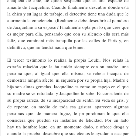
chaqueta de ante, de quien sospecha que es una especie de
amante de Jacqueline. Cuando finalmente descubre dónde está
la chica y su lugar de trabajo, el detective tiene una duda que le
atormenta la conciencia. ¿Realmente debe descubrir el paradero
de Jacqueline a su esposo? Finalmente opta por lo que cree que
es mejor para ella, pensando que con su silencio ella será más
feliz, que caminará más tranquila por las calles de París y, en
definitiva, que no tendrá nada que temer.
El tercer testimonio lo realiza la propia Louki. Nos relata la
extraña relación que la ha unido siempre con su madre, una
persona que, al igual que ella misma, se rebela incapaz de
demostrar ningún afecto, ni siquiera por su propia hija. Madre e
hija son almas gemelas. Jacqueline es como un espejo en el que
su madre se ve retratada, y Jacqueline lo sabe. Es consciente de
su propia rareza, de su incapacidad de sentir. Su vida es gris, y
de repente, en medio de toda esa grisura, aparecen algunas
personas que, de manera fugaz, le proporcionan lo que ella
considera que pueden ser instantes de felicidad. Por un lado
hay un hombre lque, en un momento dado, e ofrece droga y
cuando la prueba, descubre que sus efectos le ayudan a escapar