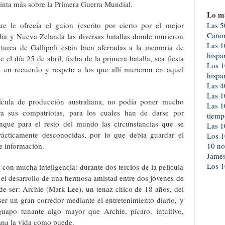
cinta más sobre la Primera Guerra Mundial.
Lo m
e le ofrecía el guion (escrito por cierto por el mejor
Las 5
Canon
lia y Nueva Zelanda las diversas batallas donde murieron
Las 1
 turca de Gallipoli están bien aferradas a la memoria de
hispa
 el día 25 de abril, fecha de la primera batalla, sea fiesta
Los 1
) en recuerdo y respeto a los que allí murieron en aquel
hispa
Las 4
Las 1
lícula de producción australiana, no podía poner mucho
Las 1
ra sus compatriotas, para los cuales han de darse por
tiemp
nque para el resto del mundo las circunstancias que se
Las 1
rácticamente desconocidas, por lo que debía guardar el
Los 1
de información.
10 no
Jame
Los 1
on mucha inteligencia: durante dos tercios de la película
 el desarrollo de una hermosa amistad entre dos jóvenes de
 de ser: Archie (Mark Lee), un tenaz chico de 18 años, del
 ser un gran corredor mediante el entretenimiento diario, y
uapo tunante algo mayor que Archie, pícaro, intuitivo,
ana la vida como puede.