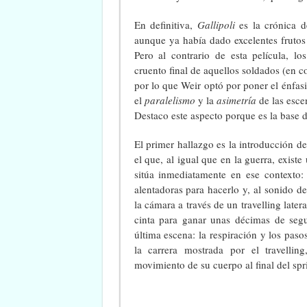
En definitiva,
Gallipoli
es la crónica d
aunque ya había dado excelentes fruto
Pero al contrario de esta película, lo
cruento final de aquellos soldados (en 
por lo que Weir optó por poner el énfasis
el
paralelismo
y la
asimetría
de las esce
Destaco este aspecto porque es la base de
El primer hallazgo es la introducción d
el que, al igual que en la guerra, exist
sitúa inmediatamente en ese contexto:
alentadoras para hacerlo y, al sonido de
la cámara a través de un travelling late
cinta para ganar unas décimas de segu
última escena: la respiración y los paso
la carrera mostrada por el travelli
movimiento de su cuerpo al final del spri