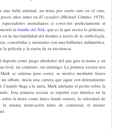
e una bella amistad, un tema por cierto raro en el cine,
s pocos años antes en
El cazador
(Michael Cimino, 1978).
s espectadores australianos
sí conocían
perfectamente el
concreto
la batalla del Nek
, que es la que recrea la película),
 en la inevitabilidad del destino a través de la
simbología
,
nas, concebidas y montadas con una brillantez milimétrica.
 la película y la razón de su excelencia.
el deporte como juego alrededor del que gira la trama y en
e un rival, un contrario, un enemigo. La primera escena nos
 Mark se entrena para correr, se motiva mediante frases
 un silbato, inicia una carrera que sigue con detenimiento
ral. Cuando llega a la meta, Mark adelanta el pecho sobre la
ndo. Esta primera escena se repetirá casi idéntica en la
s sobre la tierra como único fondo sonoro, la velocidad de
ng, la misma motivación antes de comenzar, el mismo
nt.