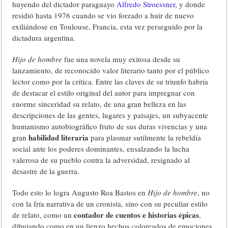
huyendo del dictador paraguayo
Alfredo Stroessner
, y donde
residió hasta 1976 cuando se vio forzado a huir de nuevo
exiliándose en Toulouse, Francia, esta vez perseguido por la
dictadura argentina.
Hijo de hombre
fue una novela muy exitosa desde su
lanzamiento, de reconocido valor literario tanto por el público
lector como por la crítica. Entre las claves de su triunfo habría
de destacar el estilo original del autor para impregnar con
enorme sinceridad su relato, de una gran belleza en las
descripciones de las gentes, lugares y paisajes, un subyacente
humanismo autobiográfico fruto de sus duras vivencias y una
habilidad literaria
gran
para plasmar sutilmente la rebeldía
social ante los poderes dominantes, ensalzando la lucha
valerosa de su pueblo contra la adversidad, resignado al
desastre de la guerra.
Todo esto lo logra Augusto Roa Bastos en
Hijo de hombre
, no
con la fría narrativa de un cronista, sino con su peculiar estilo
contador de cuentos e historias épicas
de relato, como un
,
dibujando como en un lienzo hechos coloreados de emociones