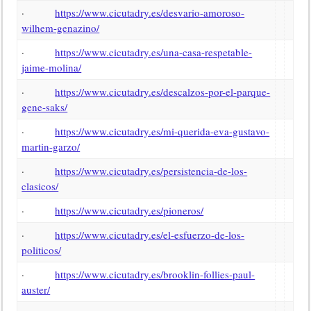
·
https://www.cicutadry.es/desvario-amoroso-
wilhem-genazino/
·
https://www.cicutadry.es/una-casa-respetable-
jaime-molina/
·
https://www.cicutadry.es/descalzos-por-el-parque-
gene-saks/
·
https://www.cicutadry.es/mi-querida-eva-gustavo-
martin-garzo/
·
https://www.cicutadry.es/persistencia-de-los-
clasicos/
·
https://www.cicutadry.es/pioneros/
·
https://www.cicutadry.es/el-esfuerzo-de-los-
politicos/
·
https://www.cicutadry.es/brooklin-follies-paul-
auster/