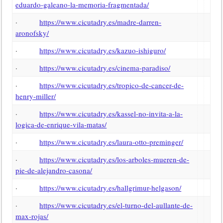
eduardo-galeano-la-memoria-fragmentada/
·
https://www.cicutadry.es/madre-darren-
aronofsky/
·
https://www.cicutadry.es/kazuo-ishiguro/
·
https://www.cicutadry.es/cinema-paradiso/
·
https://www.cicutadry.es/tropico-de-cancer-de-
henry-miller/
·
https://www.cicutadry.es/kassel-no-invita-a-la-
logica-de-enrique-vila-matas/
·
https://www.cicutadry.es/laura-otto-preminger/
·
https://www.cicutadry.es/los-arboles-mueren-de-
pie-de-alejandro-casona/
·
https://www.cicutadry.es/hallgrimur-helgason/
·
https://www.cicutadry.es/el-turno-del-aullante-de-
max-rojas/