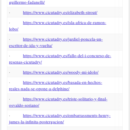
guillermo-fadanelli/
·
https://www.cicutadry.es/elizabeth-strout/
·
https://www.cicutadry.es/isla-africa-de-ramon-
lobo/
·
https://www.cicutadry.es/jardiel-poncela-un-
escritor-de-ida-y-vuelta/
·
https://www.cicutadry.es/fallo-del-i-concurso-de-
resenas-cicutadry/
·
https://www.cicutadry.es/woody-mi-idolo/
·
https://www.cicutadry.es/basada-en-hechos-
reales-nada-se-opone-a-delphine/
·
https://www.cicutadry.es/triste-solitario-y-final-
osvaldo-soriano/
·
https://www.cicutadry.es/embarrassments-henry-
james-la-infinita-postergacion/