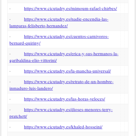
·
https://www.cicutadry.es/mimoum-rafael-chirbes/
·
https://www.cicutadry.es/nadie-encendia-las-
lamparas-felisberto-hernandez/
·
https://www.cicutadry.es/cuentos-carnivoros-
bernard-quiriny/
·
https://www.cicutadry.es/erica-y-sus-hermanos-la-
garibaldina-elio-vittorini/
·
https://www.cicutadry.es/la-mancha-universal/
·
https://www.cicutadry.es/retrato-de-un-hombre-
inmaduro-luis-landero/
·
https://www.cicutadry.es/las-horas-veloces/
·
https://www.cicutadry.es/dioses-menores-terry-
pratchett/
·
https://www.cicutadry.es/khaled-hosseini/