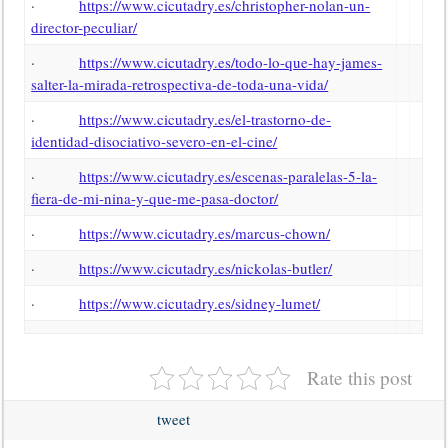
·
https://www.cicutadry.es/christopher-nolan-un-
director-peculiar/
·
https://www.cicutadry.es/todo-lo-que-hay-james-
salter-la-mirada-retrospectiva-de-toda-una-vida/
·
https://www.cicutadry.es/el-trastorno-de-
identidad-disociativo-severo-en-el-cine/
·
https://www.cicutadry.es/escenas-paralelas-5-la-
fiera-de-mi-nina-y-que-me-pasa-doctor/
·
https://www.cicutadry.es/marcus-chown/
·
https://www.cicutadry.es/nickolas-butler/
·
https://www.cicutadry.es/sidney-lumet/
Rate this post
tweet