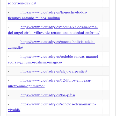
robertson-davies/
·
https://www.cicutadry.es/la-noche-de-los-
tiempos-antonio-munoz-molina/
·
https://www.cicutadry.es/cecilia-valdes-la-loma-
del-angel-cirilo-villaverde-retrato-una-sociedad-enferma/
·
https://www.cicutadry.es/poetas-bolivia-adela-
zamudio/
·
https://www.cicutadry.es/redoble-rancas-manuel-
scorza-genuino-realismo-magico/
·
https://www.cicutadry.es/alejo-carpentier/
·
https://www.cicutadry.es/12-libros-empezar-
nuevo-ano-optimismo/
·
https://www.cicutadry.es/los-jefes/
·
https://www.cicutadry.es/sonetos-elena-martin-
vivaldi/