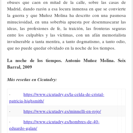
obuses que caen en mitad de la calle, sobre las casas de
Madrid, dando razón a esa locura inmensa en que se convierte
la guerra y que Muñoz Molina ha descrito con una pasmosa
minuciosidad, en una soberbia apuesta por desenmascarar las
ideas, las profesiones de fe, la traición, las fronteras seguras
entre los culpables y las víctimas, con un afán memorialista
invulnerable a tanta mentira, a tanto dogmatismo, a tanto odio,
que no puede quedar olvidado en la noche de los tiempos.
La noche de los tiempos. Antonio Muñoz Molina. Seix
Barral, 2009
Más reseñas en Cicutadry:
·
https://www.cicutadry.es/la-celda-de-cristal-
patricia-highsmith/
·
https://www.cicutadry.es/minnelli-en-rojo/
·
https://www.cicutadry.es/hombres-de-40-
eduardo-galan/