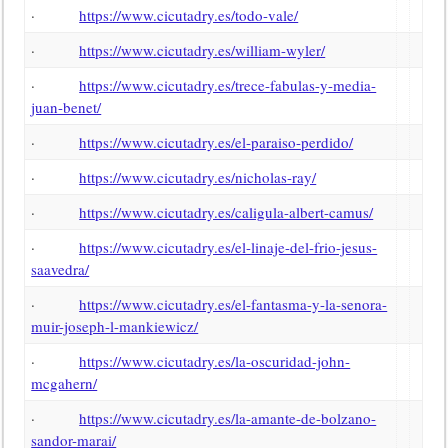
·
https://www.cicutadry.es/todo-vale/
·
https://www.cicutadry.es/william-wyler/
·
https://www.cicutadry.es/trece-fabulas-y-media-
juan-benet/
·
https://www.cicutadry.es/el-paraiso-perdido/
·
https://www.cicutadry.es/nicholas-ray/
·
https://www.cicutadry.es/caligula-albert-camus/
·
https://www.cicutadry.es/el-linaje-del-frio-jesus-
saavedra/
·
https://www.cicutadry.es/el-fantasma-y-la-senora-
muir-joseph-l-mankiewicz/
·
https://www.cicutadry.es/la-oscuridad-john-
mcgahern/
·
https://www.cicutadry.es/la-amante-de-bolzano-
sandor-marai/