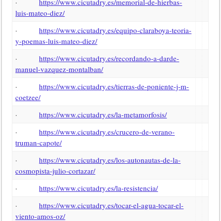
·
https://www.cicutadry.es/memorial-de-hierbas-
luis-mateo-diez/
·
https://www.cicutadry.es/equipo-claraboya-teoria-
y-poemas-luis-mateo-diez/
·
https://www.cicutadry.es/recordando-a-darde-
manuel-vazquez-montalban/
·
https://www.cicutadry.es/tierras-de-poniente-j-m-
coetzee/
·
https://www.cicutadry.es/la-metamorfosis/
·
https://www.cicutadry.es/crucero-de-verano-
truman-capote/
·
https://www.cicutadry.es/los-autonautas-de-la-
cosmopista-julio-cortazar/
·
https://www.cicutadry.es/la-resistencia/
·
https://www.cicutadry.es/tocar-el-agua-tocar-el-
viento-amos-oz/