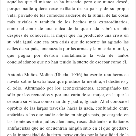
aquellas que él mismo se ha buscado pero que nunca deseó,
porque nadie quiere verse exiliado de su país y de su propia
vida, privado de los cómodos asideros de la rutina, de las cosas
más triviales y también de los hechos más extraordinarios,
como el amor de una chica de la que nada sabrá un año
después de conocerla, la mujer que ha producido una crisis en
su vida igual que esa otra crisis que de repente ha agitado las
calles de su país, amenazada por las armas y la miseria moral, y
que pugna por destruir mortalmente la vida de tantos
conciudadanos que no han tenido la suerte de escapar como él.
Antonio Muñoz Molina (Úbeda, 1956) ha escrito una hermosa
novela sobre la extrañeza que produce la mentira, el destierro y
el odio. Abrumado por los acontecimientos, acompañado tan
sólo por los recuerdos y por una carta de su mujer, en la que le
censura su vileza como marido y padre, Ignacio Abel conoce el
oprobio de las largas travesías hacia la nada, confundido entre
apátridas a los que nadie admite en ningún país, postergado en
las fronteras entre judíos alemanes, rusos disidentes e italianos
antifascistas que no encuentran ningún sitio en el que quedarse
en la inmensidad de la tierra, perseguidos por la hostilidad de la