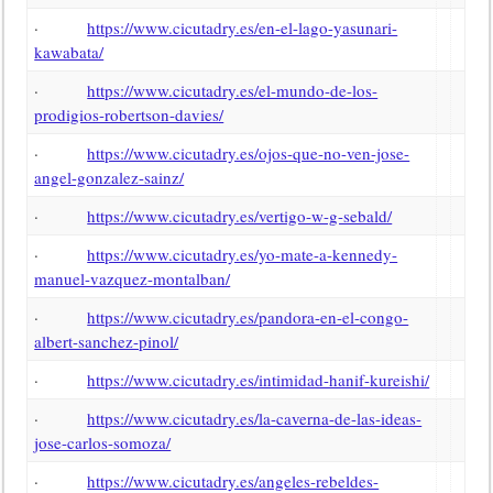
·
https://www.cicutadry.es/en-el-lago-yasunari-
kawabata/
·
https://www.cicutadry.es/el-mundo-de-los-
prodigios-robertson-davies/
·
https://www.cicutadry.es/ojos-que-no-ven-jose-
angel-gonzalez-sainz/
·
https://www.cicutadry.es/vertigo-w-g-sebald/
·
https://www.cicutadry.es/yo-mate-a-kennedy-
manuel-vazquez-montalban/
·
https://www.cicutadry.es/pandora-en-el-congo-
albert-sanchez-pinol/
·
https://www.cicutadry.es/intimidad-hanif-kureishi/
·
https://www.cicutadry.es/la-caverna-de-las-ideas-
jose-carlos-somoza/
·
https://www.cicutadry.es/angeles-rebeldes-