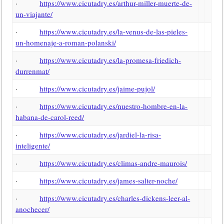
·
https://www.cicutadry.es/arthur-miller-muerte-de-
un-viajante/
·
https://www.cicutadry.es/la-venus-de-las-pieles-
un-homenaje-a-roman-polanski/
·
https://www.cicutadry.es/la-promesa-friedich-
durrenmat/
·
https://www.cicutadry.es/jaime-pujol/
·
https://www.cicutadry.es/nuestro-hombre-en-la-
habana-de-carol-reed/
·
https://www.cicutadry.es/jardiel-la-risa-
inteligente/
·
https://www.cicutadry.es/climas-andre-maurois/
·
https://www.cicutadry.es/james-salter-noche/
·
https://www.cicutadry.es/charles-dickens-leer-al-
anochecer/