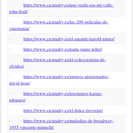
·
https://www.cicutadry.es/que-verde-era-mi-valle-
john-ford/
·
https://www.cicutadry.es/las-200-peliculas-de-
cinemania/
·
https://www.cicutadry.es/el-amante-harold-pinter/
·
https://www.cicutadry.es/nada-janne-teller/
·
https://www.cicutadry.es/el-coleccionista-de-
olvidos/
·
https://www.cicutadry.es/amigos-apasionados-
david-lean/
·
https://www.cicutadry.es/nocturnos-kazuo-
ishiguro/
·
https://www.cicutadry.es/el-dulce-porvenir/
·
https://www.cicutadry.es/melodias-de-broadway-
1955-vincente-minnelli/