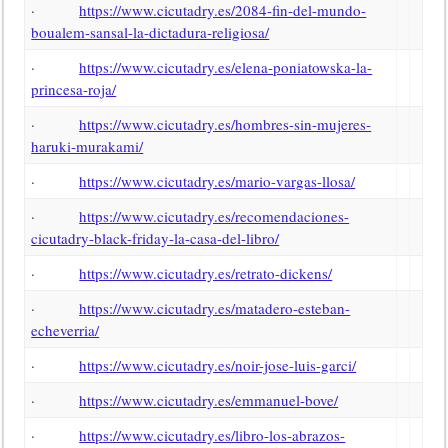
·
https://www.cicutadry.es/2084-fin-del-mundo-
boualem-sansal-la-dictadura-religiosa/
·
https://www.cicutadry.es/elena-poniatowska-la-
princesa-roja/
·
https://www.cicutadry.es/hombres-sin-mujeres-
haruki-murakami/
·
https://www.cicutadry.es/mario-vargas-llosa/
·
https://www.cicutadry.es/recomendaciones-
cicutadry-black-friday-la-casa-del-libro/
·
https://www.cicutadry.es/retrato-dickens/
·
https://www.cicutadry.es/matadero-esteban-
echeverria/
·
https://www.cicutadry.es/noir-jose-luis-garci/
·
https://www.cicutadry.es/emmanuel-bove/
·
https://www.cicutadry.es/libro-los-abrazos-