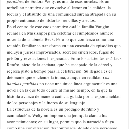
perdidas
, de Eudora Welty, es una de esas novelas. Es un
torbellino narrativo que envuelve al lector en la calidez, la
locura y el absurdo de una comunidad sureña atrapada en su
propio entramado de historias, rencillas y afectos.
En el centro de este caos narrativo está la familia Vaughn,
reunida en Mississippi para celebrar el cumpleaños número
noventa de la abuela Beck. Pero lo que comienza como una
reunión familiar se transforma en una cascada de episodios que
incluyen juicios improvisados, secretos enterrados, fugas de
prisión y revelaciones inesperadas. Entre los asistentes está Jack
Renfro, nieto de la anciana, que ha escapado de la cárcel y
regresa justo a tiempo para la celebración. Su llegada es el
detonante que enciende la trama, aunque en realidad
Las
batallas perdidas
no tiene una única línea argumental: es una
novela en la que todo ocurre al mismo tiempo, en la que la
historia avanza de manera caótica, guiada por la espontaneidad
de los personajes y la fuerza de su lenguaje.
La estructura de la novela es un prodigio de ritmo y
acumulación. Welty no impone una jerarquía clara a los
acontecimientos; en su lugar, permite que la narración fluya
como una conversación descontrolada, donde cada personaje