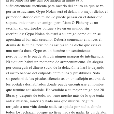
la recompensa que dan por atrapar al huido es lo
suficientemente suculenta para sacarlo del apuro en que se ve
por su ostracismo. Gypo Nolan será el delator, o mejor dicho, el
primer delator de este relato.Se puede pensar en el dolor que
supone traicionar a un amigo, pero Liam O’Flaherty es un
escritor sin escrúpulos porque vive en un mundo sin
escrúpulos: Gypo Nolan delatará a su amigo como quien se
aproxima al bar más cercano. Debería comenzar entonces el
drama de la culpa, pero no es así: ya se ha dicho que ésta es
una novela dura. Gypo es un hombre sin sentimientos
porque no se le puede atribuir ningún margen de inteligencia.
Ni siquiera habrá un momento de arrepentimiento. Su alegría
por conseguir el dinero sucio de la delación le hará ir dejando
el rastro baboso del culpable entre pubs y prostíbulos. Sólo
sospechará de las pisadas silenciosas en un callejón oscuro, de
los portales deshabitados donde puede encontrarse el hombre
que termine acusándole. Ha vendido a su mejor amigo por 20
libras y, después de todo, no tiene mucho más de lo que tenía
antes: miseria, miseria y nada más que miseria. Seguirá
arrojado a una vida donde nadie se apiada por nadie, donde
todos los rechazan porque no tiene nada de nada. Es un delator,