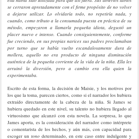
ella había sido utilizada para que así fuera. Sus abiertos labios
se cerraron apretadamente con el firme propósito de no volver
a dejarse utilizar. Lo olvidaría todo, no repetiría nada, y
cuando, como tributo a la consumada puesta en práctica de su
método, empezaron a llamarla pequeña idiota, degustó un
placer nuevo e intenso. Cuando consiguientemente, conforme
fue creciendo, en sus propias narices sus padres proclamaban
por turno que se había vuelto escandalosamente dura de
mollera, aquello no era producto de ninguna disminución
auténtica de la pequeña corriente de la vida de la niña. Ella les
arruinó la diversión, pero a cambio era ella quien la
experimentaba.
Escrito de esta forma, la decisión de Maisie, y los motivos por
los que la toma, parecen ciertos, como si el narrador los hubiera
extraído directamente de la cabeza de la niña. Si James se
hubiera quedado en este nivel, su talento no hubiera llegado al
virtuosismo que alcanzó con esta novela. La sorpresa, lo que
James aporta, es la consideración del narrador como intérprete
o comentarista de los hechos, y aún más, con capacidad para
escoger un
tono
determinado, en este caso entre indulgente y