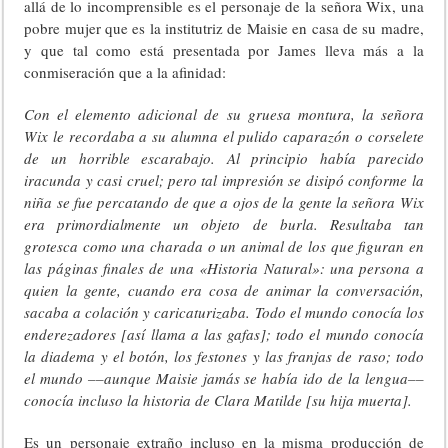
allá de lo incomprensible es el personaje de la señora Wix, una
pobre mujer que es la institutriz de Maisie en casa de su madre,
y que tal como está presentada por James lleva más a la
conmiseración que a la afinidad:
Con el elemento adicional de su gruesa montura, la señora
Wix le recordaba a su alumna el pulido caparazón o corselete
de un horrible escarabajo. Al principio había parecido
iracunda y casi cruel; pero tal impresión se disipó conforme la
niña se fue percatando de que a ojos de la gente la señora Wix
era primordialmente un objeto de burla. Resultaba tan
grotesca como una charada o un animal de los que figuran en
las páginas finales de una «Historia Natural»: una persona a
quien la gente, cuando era cosa de animar la conversación,
sacaba a colación y caricaturizaba. Todo el mundo conocía los
enderezadores [así llama a las gafas]; todo el mundo conocía
la diadema y el botón, los festones y las franjas de raso; todo
el mundo ––aunque Maisie jamás se había ido de la lengua––
conocía incluso la historia de Clara Matilde [su hija muerta].
Es un personaje extraño incluso en la misma producción de