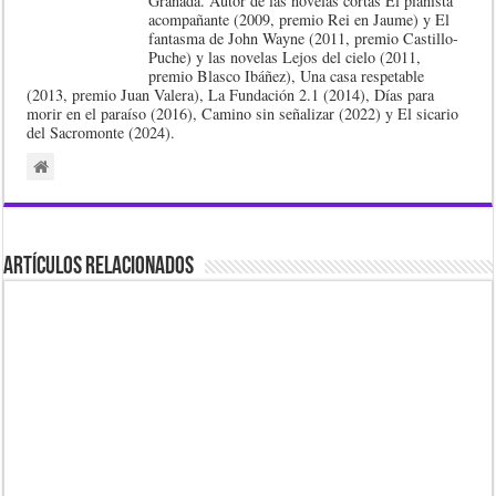
Granada. Autor de las novelas cortas El pianista
acompañante (2009, premio Rei en Jaume) y El
fantasma de John Wayne (2011, premio Castillo-
Puche) y las novelas Lejos del cielo (2011,
premio Blasco Ibáñez), Una casa respetable
(2013, premio Juan Valera), La Fundación 2.1 (2014), Días para
morir en el paraíso (2016), Camino sin señalizar (2022) y El sicario
del Sacromonte (2024).
Artículos Relacionados