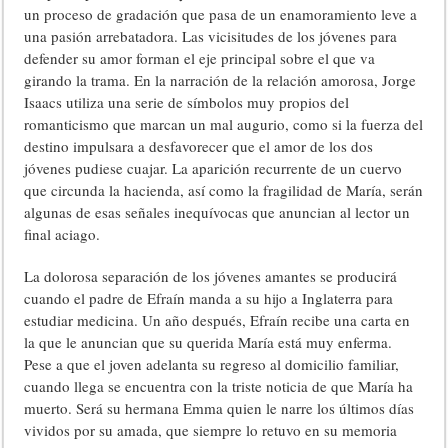
un proceso de gradación que pasa de un enamoramiento leve a
una pasión arrebatadora. Las vicisitudes de los jóvenes para
defender su amor forman el eje principal sobre el que va
girando la trama. En la narración de la relación amorosa, Jorge
Isaacs utiliza una serie de símbolos muy propios del
romanticismo que marcan un mal augurio, como si la fuerza del
destino impulsara a desfavorecer que el amor de los dos
jóvenes pudiese cuajar. La aparición recurrente de un cuervo
que circunda la hacienda, así como la fragilidad de María, serán
algunas de esas señales inequívocas que anuncian al lector un
final aciago.
La dolorosa separación de los jóvenes amantes se producirá
cuando el padre de Efraín manda a su hijo a Inglaterra para
estudiar medicina. Un año después, Efraín recibe una carta en
la que le anuncian que su querida María está muy enferma.
Pese a que el joven adelanta su regreso al domicilio familiar,
cuando llega se encuentra con la triste noticia de que María ha
muerto. Será su hermana Emma quien le narre los últimos días
vividos por su amada, que siempre lo retuvo en su memoria