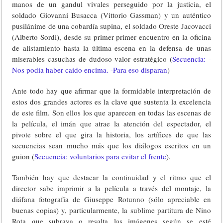
manos de un gandul vivales perseguido por la justicia, el
soldado Giovanni Busacca (Vittorio Gassman) y un auténtico
pusilánime de una cobardía supina, el soldado Oreste Jacovacci
(Alberto Sordi), desde su primer primer encuentro en la oficina
de alistamiento hasta la última escena en la defensa de unas
miserables casuchas de dudoso valor estratégico (
Secuencia: -
Nos podía haber caído encima. -Para eso disparan
)
Ante todo hay que afirmar que la formidable interpretación de
estos dos grandes actores es la clave que sustenta la excelencia
de este film. Son ellos los que aparecen en todas las escenas de
la película, el imán que atrae la atención del espectador, el
pivote sobre el que gira la historia, los artífices de que las
secuencias sean mucho más que los diálogos escritos en un
guion (
Secuencia: voluntarios para evitar el frente
).
También hay que destacar la continuidad y el ritmo que el
director sabe imprimir a la película a través del montaje, la
diáfana fotografía de Giuseppe Rotunno (sólo apreciable en
buenas copias) y, particularmente, la sublime partitura de Nino
Rota que subraya o resalta las imágenes según se esté