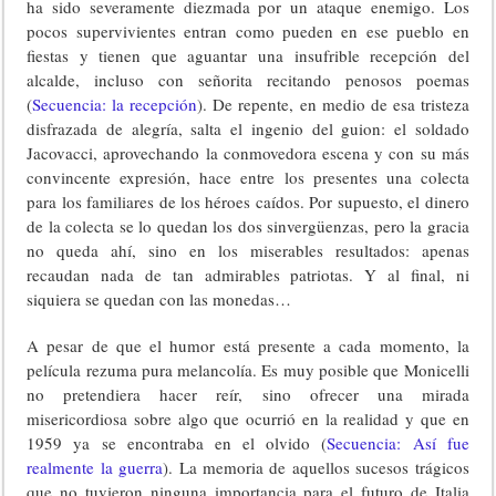
ha sido severamente diezmada por un ataque enemigo. Los
pocos supervivientes entran como pueden en ese pueblo en
fiestas y tienen que aguantar una insufrible recepción del
alcalde, incluso con señorita recitando penosos poemas
(
Secuencia: la recepción
). De repente, en medio de esa tristeza
disfrazada de alegría, salta el ingenio del guion: el soldado
Jacovacci, aprovechando la conmovedora escena y con su más
convincente expresión, hace entre los presentes una colecta
para los familiares de los héroes caídos. Por supuesto, el dinero
de la colecta se lo quedan los dos sinvergüenzas, pero la gracia
no queda ahí, sino en los miserables resultados: apenas
recaudan nada de tan admirables patriotas. Y al final, ni
siquiera se quedan con las monedas…
A pesar de que el humor está presente a cada momento, la
película rezuma pura melancolía. Es muy posible que Monicelli
no pretendiera hacer reír, sino ofrecer una mirada
misericordiosa sobre algo que ocurrió en la realidad y que en
1959 ya se encontraba en el olvido (
Secuencia: Así fue
realmente la guerra
). La memoria de aquellos sucesos trágicos
que no tuvieron ninguna importancia para el futuro de Italia