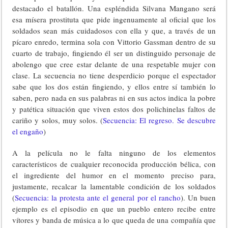
destacado el batallón. Una espléndida Silvana Mangano será
esa mísera prostituta que pide ingenuamente al oficial que los
soldados sean más cuidadosos con ella y que, a través de un
pícaro enredo, termina sola con Vittorio Gassman dentro de su
cuarto de trabajo, fingiendo él ser un distinguido personaje de
abolengo que cree estar delante de una respetable mujer con
clase. La secuencia no tiene desperdicio porque el espectador
sabe que los dos están fingiendo, y ellos entre sí también lo
saben, pero nada en sus palabras ni en sus actos indica la pobre
y patética situación que viven estos dos polichinelas faltos de
cariño y solos, muy solos. (
Secuencia: El regreso. Se descubre
el engaño
)
A la película no le falta ninguno de los elementos
característicos de cualquier reconocida producción bélica, con
el ingrediente del humor en el momento preciso para,
justamente, recalcar la lamentable condición de los soldados
(
Secuencia: la protesta ante el general por el rancho
). Un buen
ejemplo es el episodio en que un pueblo entero recibe entre
vítores y banda de música a lo que queda de una compañía que