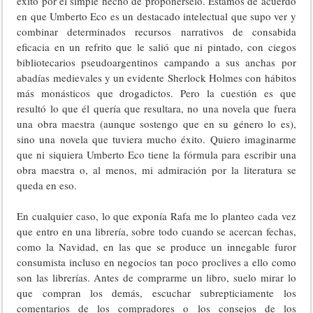
éxito por el simple hecho de proponérselo. Estamos de acuerdo
en que Umberto Eco es un destacado intelectual que supo ver y
combinar determinados recursos narrativos de consabida
eficacia en un refrito que le salió que ni pintado, con ciegos
bibliotecarios pseudoargentinos campando a sus anchas por
abadías medievales y un evidente Sherlock Holmes con hábitos
más monásticos que drogadictos. Pero la cuestión es que
resultó lo que él quería que resultara, no una novela que fuera
una obra maestra (aunque sostengo que en su género lo es),
sino una novela que tuviera mucho éxito. Quiero imaginarme
que ni siquiera Umberto Eco tiene la fórmula para escribir una
obra maestra o, al menos, mi admiración por la literatura se
queda en eso.
En cualquier caso, lo que exponía Rafa me lo planteo cada vez
que entro en una librería, sobre todo cuando se acercan fechas,
como la Navidad, en las que se produce un innegable furor
consumista incluso en negocios tan poco proclives a ello como
son las librerías. Antes de comprarme un libro, suelo mirar lo
que compran los demás, escuchar subrepticiamente los
comentarios de los compradores o los consejos de los