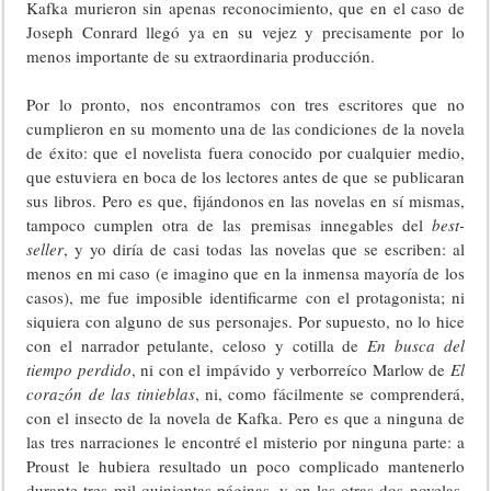
Kafka murieron sin apenas reconocimiento, que en el caso de
Joseph Conrard llegó ya en su vejez y precisamente por lo
menos importante de su extraordinaria producción.
Por lo pronto, nos encontramos con tres escritores que no
cumplieron en su momento una de las condiciones de la novela
de éxito: que el novelista fuera conocido por cualquier medio,
que estuviera en boca de los lectores antes de que se publicaran
sus libros. Pero es que, fijándonos en las novelas en sí mismas,
tampoco cumplen otra de las premisas innegables del
best-
seller
, y yo diría de casi todas las novelas que se escriben: al
menos en mi caso (e imagino que en la inmensa mayoría de los
casos), me fue imposible identificarme con el protagonista; ni
siquiera con alguno de sus personajes. Por supuesto, no lo hice
con el narrador petulante, celoso y cotilla de
En busca del
tiempo perdido
, ni con el impávido y verborreíco Marlow de
El
corazón de las tinieblas
, ni, como fácilmente se comprenderá,
con el insecto de la novela de Kafka. Pero es que a ninguna de
las tres narraciones le encontré el misterio por ninguna parte: a
Proust le hubiera resultado un poco complicado mantenerlo
durante tres mil quinientas páginas, y en las otras dos novelas,