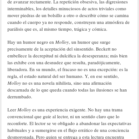
de avanzar rectamente. La repetición obsesiva, las digresiones
interminables, los detalles minuciosos de actos triviales como
mover piedras de un bolsillo a otro o describir cómo se camina
cuando el cuerpo ya no responde, construyen una atmósfera de
parálisis que es, al mismo tiempo, trágica y cómica.
Hay un humor negro en
Molloy
, un humor que surge
precisamente de la aceptación del sinsentido. Beckett no
embellece la decrepitud ni dulcifica la desesperanza; más bien
las exhibe con una desnudez que resulta, paradójicamente,
liberadora. En su mundo, el fracaso no es una excepción: es la
regla, el estado natural del ser humano. Y, en ese sentido,
Molloy
no es una novela nihilista, sino una afirmación
descarnada de lo que queda cuando todas las ilusiones se han
derrumbado.
Leer
Molloy
es una experiencia exigente. No hay una trama
convencional que guíe al lector, ni un sentido claro que lo
reconforte. El lector se ve obligado a abandonar las expectativas
habituales y a sumergirse en el flujo errático de una conciencia
desmoronada. Pero quien se entrega a esta lectura encuentra