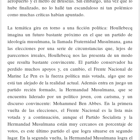
aeropuerto y el metro de Bruselas. Sin embargo, una vez que lo
hube finalizado, no lo hallé tan escandaloso ni tan polémico
como muchas críticas habían apuntado.
La temática gira en torno a una ficción política: Houllebecq
imagina un futuro bastante próximo en el que un partido de
ideología musulmana, la llamada Fraternidad Musulmana, gana
las elecciones por una serie de circunstancias que, lejos de
parecernos irreales, Houllebecq nos las presenta de un modo
que resulta bastante convincente. El partido conservador ha
perdido muchos apoyos y, en cambio, el Frente Nacional de
Marine Le Pen es la fuerza política más votada, algo que no
está tan alejado de la realidad actual. Además entra en juego un
partido recién formado, la Hermandad Musulmana, que se
encuentra liderado por un político joven, con carisma, y un
discurso convincente: Mohammed Ben Abbes. En la primera
vuelta de las elecciones, el Frente Nacional es la lista más
votada y a continuación, aunque el Partido Socialista y la
Hermandad Musulmana están muy cercanos en porcentaje de
votos, es este último partido el que logra situarse en segundo
lugar. En la segunda vuelta, la Hermandad Musulmana logra el