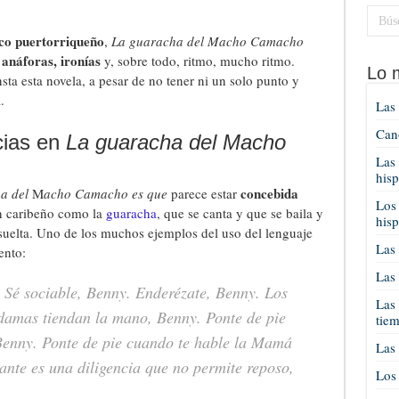
ico puertorriqueño
,
La guaracha del Macho Camacho
 anáforas, ironías
y, sobre todo, ritmo, mucho ritmo.
Lo 
sta esta novela, a pesar de no tener ni un solo punto y
.
Las 
Cano
cias en
La guaracha del Macho
Las 
his
concebida
a del
M
acho Camacho es que
parece estar
Los 
on caribeño como la
guaracha
, que se canta y que se baila y
his
 suelta. Uno de los muchos ejemplos del uso del lenguaje
Las 
ento:
Las 
 Sé sociable, Benny. Enderézate, Benny. Los
Las 
damas tiendan la mano, Benny. Ponte de pie
tie
Benny. Ponte de pie cuando te hable la Mamá
Las 
ante es una diligencia que no permite reposo,
Los 