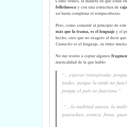
Como vemos, la manera en que están entre
folletinesca
caj
y con una estructura de
así hasta completar el rompecabezas.
Pero, como comenté al principio de este 
más que la trama, es el lenguaje
y el p
hecho, creo que no exagero al decir que
Camacho
es el lenguaje, su ritmo music
fragmen
No me resisto a copiar algunos
musicalidad de la que hablo:
“…esperar transpirada: porque s
tardes, porque la tarde no func
porque el país no funciona.”
“…la multitud autosa, la multit
guarachea, avanza, frena, guar