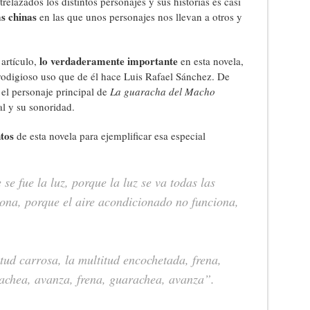
lazados los distintos personajes y sus historias es casi
as chinas
en las que unos personajes nos llevan a otros y
lo verdaderamente importante
artículo,
en esta novela,
rodigioso uso que de él hace Luis Rafael Sánchez. De
 el personaje principal de
La guaracha del Macho
al y su sonoridad.
tos
de esta novela para ejemplificar esa especial
e fue la luz, porque la luz se va todas las
iona, porque el aire acondicionado no funciona,
ud carrosa, la multitud encochetada, frena,
achea, avanza, frena, guarachea, avanza”.