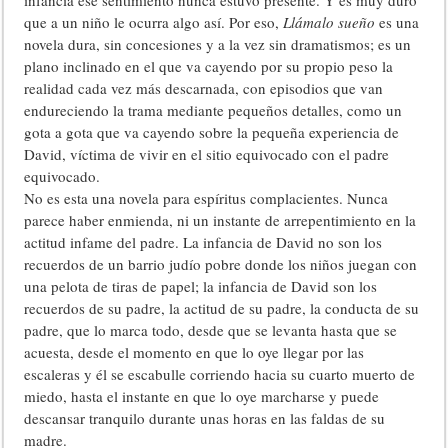
infancia ese sentimiento nunca estuvo presente. Y es muy duro
que a un niño le ocurra algo así. Por eso,
Llámalo sueño
es una
novela dura, sin concesiones y a la vez sin dramatismos; es un
plano inclinado en el que va cayendo por su propio peso la
realidad cada vez más descarnada, con episodios que van
endureciendo la trama mediante pequeños detalles, como un
gota a gota que va cayendo sobre la pequeña experiencia de
David, víctima de vivir en el sitio equivocado con el padre
equivocado.
No es esta una novela para espíritus complacientes. Nunca
parece haber enmienda, ni un instante de arrepentimiento en la
actitud infame del padre. La infancia de David no son los
recuerdos de un barrio judío pobre donde los niños juegan con
una pelota de tiras de papel; la infancia de David son los
recuerdos de su padre, la actitud de su padre, la conducta de su
padre, que lo marca todo, desde que se levanta hasta que se
acuesta, desde el momento en que lo oye llegar por las
escaleras y él se escabulle corriendo hacia su cuarto muerto de
miedo, hasta el instante en que lo oye marcharse y puede
descansar tranquilo durante unas horas en las faldas de su
madre.