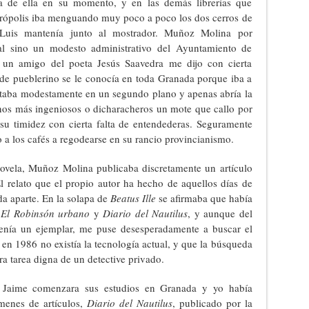
a de ella en su momento, y en las demás librerías que
Metrópolis iba menguando muy poco a poco los dos cerros de
 Luis mantenía junto al mostrador. Muñoz Molina por
nal sino un modesto administrativo del Ayuntamiento de
 un amigo del poeta Jesús Saavedra me dijo con cierta
a de pueblerino se le conocía en toda Granada porque iba a
e sentaba modestamente en un segundo plano y apenas abría la
ianos más ingeniosos o dicharacheros un mote que callo por
 su timidez con cierta falta de entendederas. Seguramente
 a los cafés a regodearse en su rancio provincianismo.
 novela, Muñoz Molina publicaba discretamente un artículo
 relato que el propio autor ha hecho de aquellos días de
a aparte. En la solapa de
Beatus Ille
se afirmaba que había
s
El Robinsón urbano
y
Diario del Nautilus
, y aunque del
 tenía un ejemplar, me puse desesperadamente a buscar el
en 1986 no existía la tecnología actual, y que la búsqueda
ra tarea digna de un detective privado.
e, Jaime comenzara sus estudios en Granada y yo había
menes de artículos,
Diario del Nautilus
, publicado por la