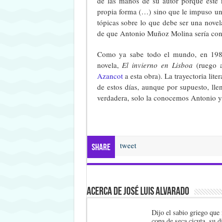
de las manos de su autor porque éste 
propia forma (…) sino que le impuso un
tópicas sobre lo que debe ser una nov
de que Antonio Muñoz Molina sería con 
Como ya sabe todo el mundo, en 1988
novela,
El invierno en Lisboa
(ruego 
Azancot
a esta obra). La trayectoria li
de estos días, aunque por supuesto, llen
verdadera, solo la conocemos Antonio y
tweet
Share
Acerca de José Luis Alvarado
Dijo el sabio griego que 
copa de seca cicuta, su d