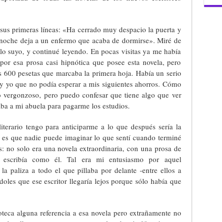
en sus primeras líneas: «Ha cerrado muy despacio la puerta y
ianoche deja a un enfermo que acaba de dormirse». Miré de
a lo suyo, y continué leyendo. En pocas visitas ya me había
 por esa prosa casi hipnótica que posee esta novela, pero
s 600 pesetas que marcaba la primera hoja. Había un serio
y yo que no podía esperar a mis siguientes ahorros. Cómo
to vergonzoso, pero puedo confesar que tiene algo que ver
aba a mi abuela para pagarme los estudios.
iterario tengo para anticiparme a lo que después sería la
o es que nadie puede imaginar lo que sentí cuando terminé
s: no solo era una novela extraordinaria, con una prosa de
e escribía como él. Tal era mi entusiasmo por aquel
 paliza a todo el que pillaba por delante -entre ellos a
oles que ese escritor llegaría lejos porque sólo había que
ioteca alguna referencia a esa novela pero extrañamente no