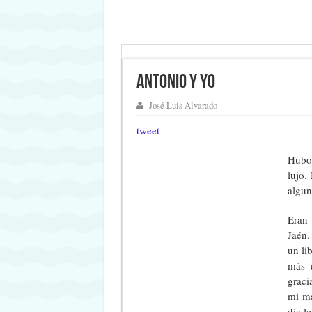
Antonio y yo
José Luis Alvarado
tweet
Hubo 
lujo.
algun
Eran 
Jaén.
un li
más 
graci
mi ma
día l