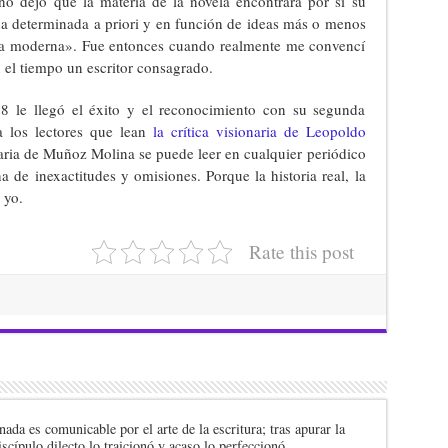
no dejó que la materia de la novela encontrara por sí su
a determinada a priori y en función de ideas más o menos
ela moderna». Fue entonces cuando realmente me convencí
el tiempo un escritor consagrado.
 le llegó el éxito y el reconocimiento con su segunda
a los lectores que lean
la crítica visionaria de Leopoldo
teraria de Muñoz Molina se puede leer en cualquier periódico
a de inexactitudes y omisiones. Porque la historia real, la
 yo.
Rate this post
nada es comunicable por el arte de la escritura; tras apurar la
iscípulo dilecto lo traicionó y acaso lo perfeccionó