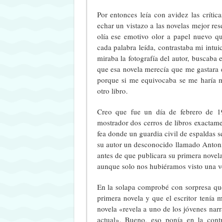
Por entonces leía con avidez las crític
echar un vistazo a las novelas mejor res
olía ese emotivo olor a papel nuevo qu
cada palabra leída, contrastaba mi intui
miraba la fotografía del autor, buscaba 
que esa novela merecía que me gastara 
porque si me equivocaba se me haría m
otro libro.
Creo que fue un día de febrero de 1
mostrador dos cerros de libros exactame
fea donde un guardia civil de espaldas se
su autor un desconocido llamado Anton
antes de que publicara su primera nove
aunque solo nos hubiéramos visto una v
En la solapa comprobé con sorpresa qu
primera novela y que el escritor tenía 
novela «revela a uno de los jóvenes narr
actual». Bueno, eso ponía en la contr