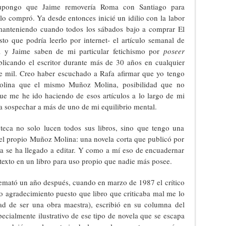
Supongo que Jaime removería Roma con Santiago para
lo compró. Ya desde entonces inicié un idilio con la labor
manteniendo cuando todos los sábados bajo a comprar El
sto que podría leerlo por internet- el artículo semanal de
y Jaime saben de mi particular fetichismo por
poseer
blicando el escritor durante más de 30 años en cualquier
e mil. Creo haber escuchado a Rafa afirmar que yo tengo
olina que el mismo Muñoz Molina, posibilidad que no
ue me he ido haciendo de esos artículos a lo largo de mi
a sospechar a más de uno de mi equilibrio mental.
teca no solo lucen todos sus libros, sino que tengo una
 el propio Muñoz Molina: una novela corta que publicó por
a se ha llegado a editar. Y como a mí eso de encuadernar
texto en un libro para uso propio que nadie más posee.
remató un año después, cuando en marzo de 1987 el crítico
o agradecimiento puesto que libro que criticaba mal me lo
d de ser una obra maestra), escribió en su columna del
ecialmente ilustrativo de ese tipo de novela que se escapa