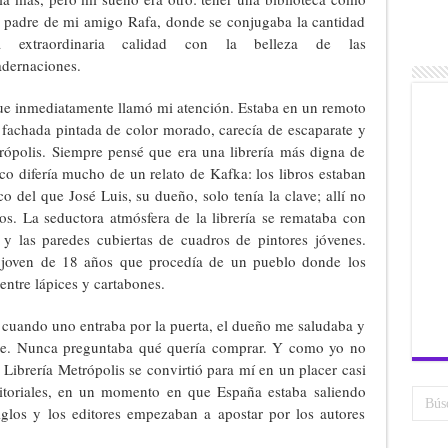
l padre de mi amigo Rafa, donde se conjugaba la cantidad
 extraordinaria calidad con la belleza de las
dernaciones.
que inmediatamente llamó mi atención. Estaba en un remoto
a fachada pintada de color morado, carecía de escaparate y
trópolis. Siempre pensé que era una librería más digna de
co difería mucho de un relato de Kafka: los libros estaban
co del que José Luis, su dueño, solo tenía la clave; allí no
ros. La seductora atmósfera de la librería se remataba con
 y las paredes cubiertas de cuadros de pintores jóvenes.
 joven de 18 años que procedía de un pueblo donde los
 entre lápices y cartabones.
 cuando uno entraba por la puerta, el dueño me saludaba y
ante. Nunca preguntaba qué quería comprar. Y como yo no
 Librería Metrópolis se convirtió para mí en un placer casi
editoriales, en un momento en que España estaba saliendo
iglos y los editores empezaban a apostar por los autores