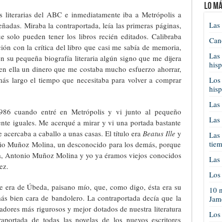
Lo má
as literarias del ABC e inmediatamente iba a Metrópolis a
Las 
eñadas. Miraba la contraportada, leía las primeras páginas,
e solo pueden tener los libros recién editados. Calibraba
Cano
ción con la crítica del libro que casi me sabía de memoria,
Las 
en su pequeña biografía literaria algún signo que me dijera
his
en ella un dinero que me costaba mucho esfuerzo ahorrar,
ás largo el tiempo que necesitaba para volver a comprar
Los 
his
Las 
986 cuando entré en Metrópolis y vi junto al pequeño
Las 
nte iguales. Me acerqué a mirar y vi una portada bastante
 acercaba a caballo a unas casas. El título era
Beatus Ille
y
Las 
tie
io Muñoz Molina, un desconocido para los demás, porque
la, Antonio Muñoz Molina y yo ya éramos viejos conocidos
Las 
ez.
Los 
e era de Úbeda, paisano mío, que, como digo, ésta era su
10 n
más bien cara de bandolero. La contraportada decía que la
Jam
adores más rigurosos y mejor dotados de nuestra literatura
Los
aportada de todas las novelas de los nuevos escritores