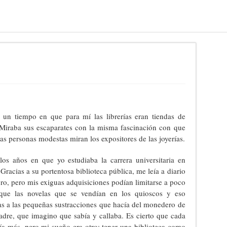
un tiempo en que para mí las librerías eran tiendas de
 Miraba sus escaparates con la misma fascinación con que
as personas modestas miran los expositores de las joyerías.
los años en que yo estudiaba la carrera universitaria en
 Gracias a su portentosa biblioteca pública, me leía a diario
bro, pero mis exiguas adquisiciones podían limitarse a poco
que las novelas que se vendían en los quioscos y eso
as a las pequeñas sustracciones que hacía del monedero de
dre, que imagino que sabía y callaba. Es cierto que cada
eía más, pero mi sueño era otro: tener una biblioteca como